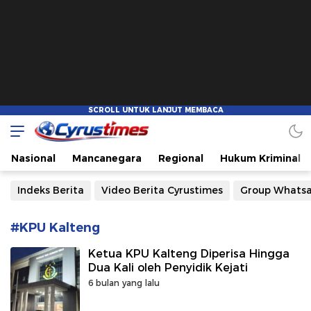
Cyrustimes.com
Cepat Tajam dan Akurat
Nasional
Mancanegara
Regional
Hukum Kriminal
Indeks Berita
Video Berita Cyrustimes
Group Whats
#KPU Kalteng
Ketua KPU Kalteng Diperisa Hingga
Dua Kali oleh Penyidik Kejati
6 bulan yang lalu