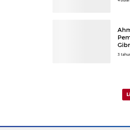
4 bulan
Ahm
Pem
Gib
3 tahu
L