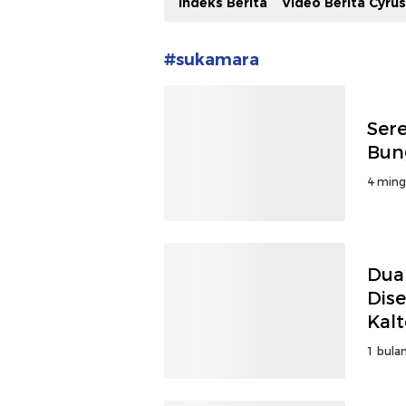
Indeks Berita
Video Berita Cyru
#sukamara
Ser
Bun
4 ming
Dua
Dise
Kal
1 bulan