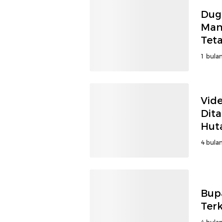
Dug
Man
Tet
1 bulan
Vid
Dit
Hut
4 bulan
Bup
Ter