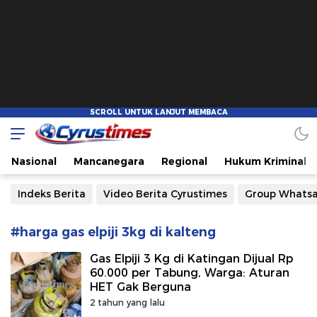
Cyrustimes.com
Cepat Tajam dan Akurat
Nasional
Mancanegara
Regional
Hukum Kriminal
Indeks Berita
Video Berita Cyrustimes
Group Whats
#harga gas elpiji 3kg di kalteng
Gas Elpiji 3 Kg di Katingan Dijual Rp
60.000 per Tabung, Warga: Aturan
HET Gak Berguna
2 tahun yang lalu