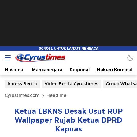
Nasional
Mancanegara
Regional
Hukum Kriminal
Indeks Berita
Video Berita Cyrustimes
Group Whats
Cyrustimes.com
Headline
Ketua LBKNS Desak Usut RUP
Wallpaper Rujab Ketua DPRD
Kapuas