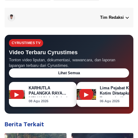
Tim Redaksi
CYRUSTIMES TV
Video Terbaru Cyrustimes
Tonton video liputan, dokumentasi, wawancara, dan laporan
lapangan terbaru dari Cyrustimes.
Lihat Semua
KARHUTLA
Lima Pejabat KPU
▶
▶
PALANGKA RAYA
Kotim Ditetapkan
MELUAS! Api Dekati
Tersangka Korupsi
08 Agu 2026
06 Agu 2026
Permukiman, Rumah
Dana Hibah Pilkada
di Jalan Kalibata
Terbakar
Berita Terkait