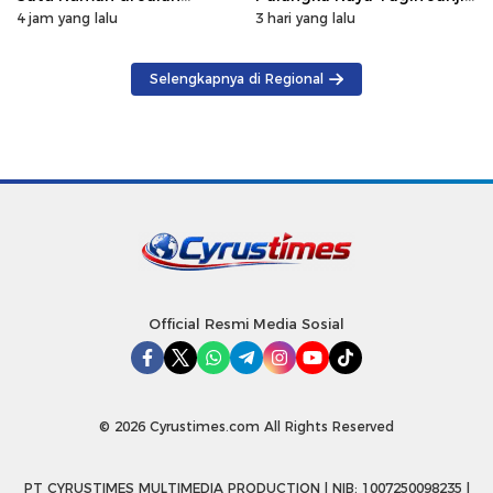
Kalibata Hangus Terbakar
GM PLN Kaltengsel
4 jam yang lalu
3 hari yang lalu
Selengkapnya di Regional
Official Resmi Media Sosial
© 2026 Cyrustimes.com All Rights Reserved
PT CYRUSTIMES MULTIMEDIA PRODUCTION | NIB: 1007250098235 |