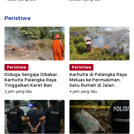
Peristiwa
Peristiwa
Peristiwa
Diduga Sengaja Dibakar,
Karhutla di Palangka Raya
Karhutla Palangka Raya
Meluas ke Permukiman,
Tinggalkan Karet Ban
Satu Rumah di Jalan
Kalibata Hangus Terbakar
2 jam yang lalu
4 jam yang lalu