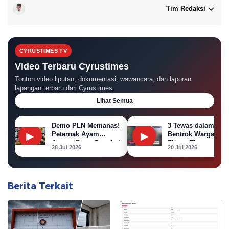
Tim Redaksi
CYRUSTIMES TV
Video Terbaru Cyrustimes
Tonton video liputan, dokumentasi, wawancara, dan laporan
lapangan terbaru dari Cyrustimes.
Lihat Semua
Demo PLN Memanas!
3 Tewas dalam
▶
▶
Peternak Ayam
Bentrok Warga
Ancam Bawa Bangkai
Flores Timur,
28 Jul 2026
20 Jul 2026
Ayam ke Kantor PLN
Puluhan Rumah
Dibakar
Berita Terkait