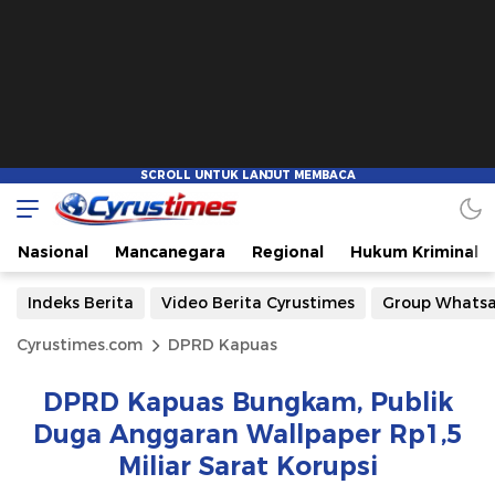
Nasional
Mancanegara
Regional
Hukum Kriminal
Indeks Berita
Video Berita Cyrustimes
Group Whats
Cyrustimes.com
DPRD Kapuas
DPRD Kapuas Bungkam, Publik
Duga Anggaran Wallpaper Rp1,5
Miliar Sarat Korupsi