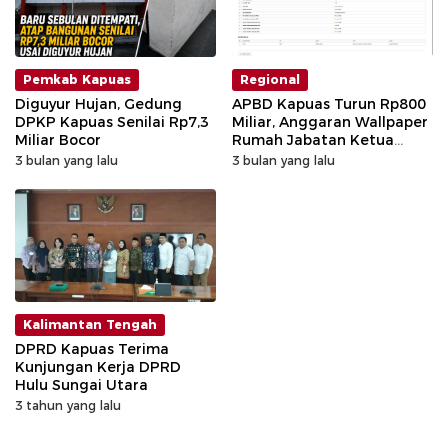
Pemkab Kapuas
Regional
Diguyur Hujan, Gedung
APBD Kapuas Turun Rp800
DPKP Kapuas Senilai Rp7,3
Miliar, Anggaran Wallpaper
Miliar Bocor
Rumah Jabatan Ketua
DPRD Capai Rp1,5 Miliar
3 bulan yang lalu
3 bulan yang lalu
Kalimantan Tengah
DPRD Kapuas Terima
Kunjungan Kerja DPRD
Hulu Sungai Utara
3 tahun yang lalu