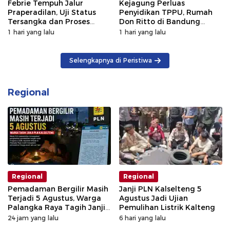
Febrie Tempuh Jalur
Kejagung Perluas
Praperadilan, Uji Status
Penyidikan TPPU, Rumah
Tersangka dan Proses
Don Ritto di Bandung
Penyidikan
Digeledah
1 hari yang lalu
1 hari yang lalu
Selengkapnya di Peristiwa
Regional
Regional
Regional
Pemadaman Bergilir Masih
Janji PLN Kalselteng 5
Terjadi 5 Agustus, Warga
Agustus Jadi Ujian
Palangka Raya Tagih Janji
Pemulihan Listrik Kalteng
GM PLN Kaltengsel
24 jam yang lalu
6 hari yang lalu