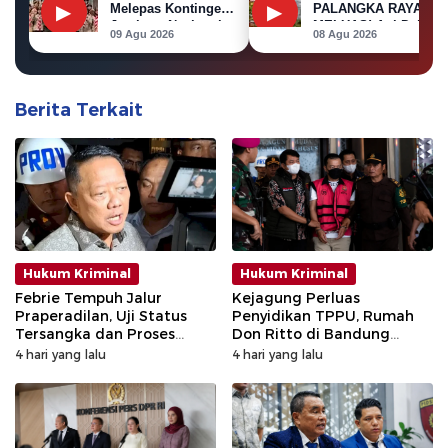
▶
▶
Melepas Kontingen
PALANGKA RAYA
Jambore Nasional
MELUAS! Api Dekati
09 Agu 2026
08 Agu 2026
XII 2026
Permukiman, Rumah
di Jalan Kalibata
Terbakar
Berita Terkait
Hukum Kriminal
Hukum Kriminal
Febrie Tempuh Jalur
Kejagung Perluas
Praperadilan, Uji Status
Penyidikan TPPU, Rumah
Tersangka dan Proses
Don Ritto di Bandung
Penyidikan
Digeledah
4 hari yang lalu
4 hari yang lalu