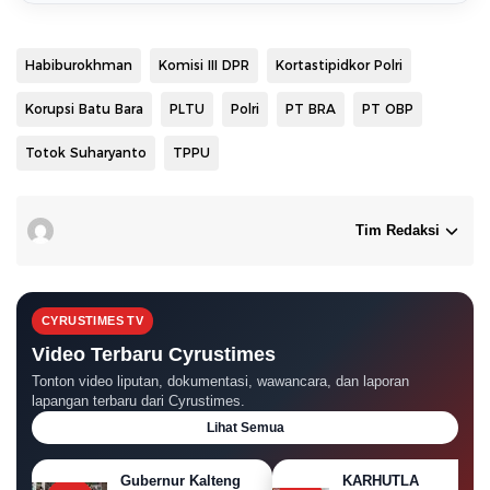
Habiburokhman
Komisi III DPR
Kortastipidkor Polri
Korupsi Batu Bara
PLTU
Polri
PT BRA
PT OBP
Totok Suharyanto
TPPU
Tim Redaksi
CYRUSTIMES TV
Video Terbaru Cyrustimes
Tonton video liputan, dokumentasi, wawancara, dan laporan
lapangan terbaru dari Cyrustimes.
Lihat Semua
Gubernur Kalteng
KARHUTLA