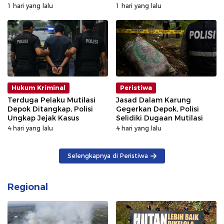
Kalibata Hangus Terbakar
1 hari yang lalu
1 hari yang lalu
Hukum Kriminal
Peristiwa
Terduga Pelaku Mutilasi
Jasad Dalam Karung
Depok Ditangkap, Polisi
Gegerkan Depok, Polisi
Ungkap Jejak Kasus
Selidiki Dugaan Mutilasi
4 hari yang lalu
4 hari yang lalu
Selengkapnya di Peristiwa
Regional