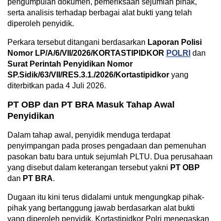
pengumpulan dokumen, pemeriksaan sejumlah pihak,
serta analisis terhadap berbagai alat bukti yang telah
diperoleh penyidik.
Perkara tersebut ditangani berdasarkan
Laporan Polisi
Nomor LP/A/6/VII/2026/KORTASTIPIDKOR
POLRI
dan
Surat Perintah Penyidikan Nomor
SP.Sidik/63/VII/RES.3.1./2026/Kortastipidkor
yang
diterbitkan pada 4 Juli 2026.
PT OBP dan PT BRA Masuk Tahap Awal
Penyidikan
Dalam tahap awal, penyidik menduga terdapat
penyimpangan pada proses pengadaan dan pemenuhan
pasokan batu bara untuk sejumlah PLTU. Dua perusahaan
yang disebut dalam keterangan tersebut yakni
PT OBP
dan
PT BRA
.
Dugaan itu kini terus didalami untuk mengungkap pihak-
pihak yang bertanggung jawab berdasarkan alat bukti
yang diperoleh penyidik. Kortastipidkor Polri menegaskan