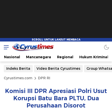
Nasional
Mancanegara
Regional
Hukum Kriminal
Indeks Berita
Video Berita Cyrustimes
Group Whats
Cyrustimes.com
DPR RI
Komisi III DPR Apresiasi Polri Usut
Korupsi Batu Bara PLTU, Dua
Perusahaan Disorot