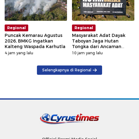
Regional
Regional
Puncak Kemarau Agustus
Masyarakat Adat Dayak
2026, BMKG Ingatkan
Taboyan Jaga Hutan
Kalteng Waspada Karhutla
Tongka dari Ancaman
Deforestasi
4 jam yang lalu
10 jam yang lalu
Selengkapnya di Regional
Official Resmi Media Sosial