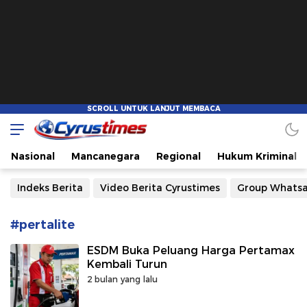
Cyrustimes.com
Cepat Tajam dan Akurat
Nasional
Mancanegara
Regional
Hukum Kriminal
Indeks Berita
Video Berita Cyrustimes
Group Whats
#pertalite
ESDM Buka Peluang Harga Pertamax
Kembali Turun
2 bulan yang lalu