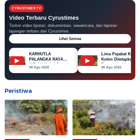
CYRUSTIMES TV
Video Terbaru Cyrustimes
Tonton video liputan, dokumentasi, wawancara, dan laporan
lapangan terbaru dari Cyrustimes.
Lihat Semua
KARHUTLA
Lima Pejabat KPU
▶
▶
PALANGKA RAYA
Kotim Ditetapkan
MELUAS! Api Dekati
Tersangka Korupsi
08 Agu 2026
06 Agu 2026
Permukiman, Rumah
Dana Hibah Pilkada
di Jalan Kalibata
Terbakar
Peristiwa