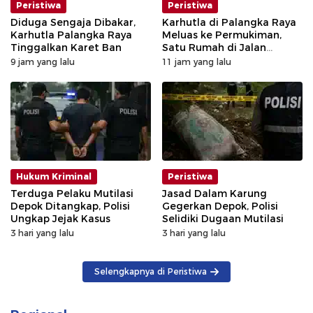
Peristiwa
Peristiwa
Diduga Sengaja Dibakar,
Karhutla di Palangka Raya
Karhutla Palangka Raya
Meluas ke Permukiman,
Tinggalkan Karet Ban
Satu Rumah di Jalan
Kalibata Hangus Terbakar
9 jam yang lalu
11 jam yang lalu
Hukum Kriminal
Peristiwa
Terduga Pelaku Mutilasi
Jasad Dalam Karung
Depok Ditangkap, Polisi
Gegerkan Depok, Polisi
Ungkap Jejak Kasus
Selidiki Dugaan Mutilasi
3 hari yang lalu
3 hari yang lalu
Selengkapnya di Peristiwa