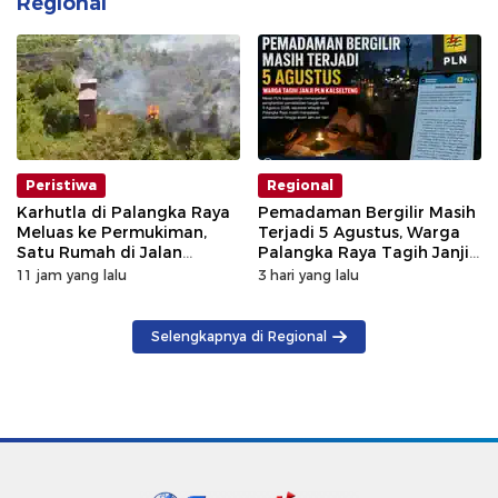
Regional
Peristiwa
Regional
Karhutla di Palangka Raya
Pemadaman Bergilir Masih
Meluas ke Permukiman,
Terjadi 5 Agustus, Warga
Satu Rumah di Jalan
Palangka Raya Tagih Janji
Kalibata Hangus Terbakar
GM PLN Kaltengsel
11 jam yang lalu
3 hari yang lalu
Selengkapnya di Regional