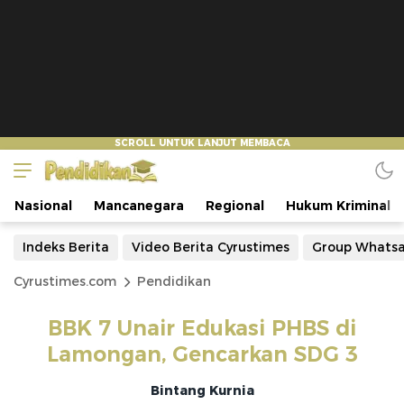
Nasional
Mancanegara
Regional
Hukum Kriminal
Indeks Berita
Video Berita Cyrustimes
Group Whats
Cyrustimes.com
Pendidikan
BBK 7 Unair Edukasi PHBS di
Lamongan, Gencarkan SDG 3
Bintang Kurnia