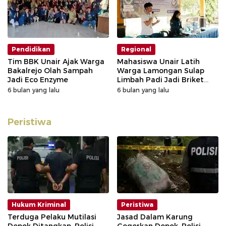
Pendidikan
Regional
Tim BBK Unair Ajak Warga
Mahasiswa Unair Latih
Bakalrejo Olah Sampah
Warga Lamongan Sulap
Jadi Eco Enzyme
Limbah Padi Jadi Briket
Siap Dukung SDG
6 bulan yang lalu
6 bulan yang lalu
Peristiwa
Hukum Kriminal
Peristiwa
Terduga Pelaku Mutilasi
Jasad Dalam Karung