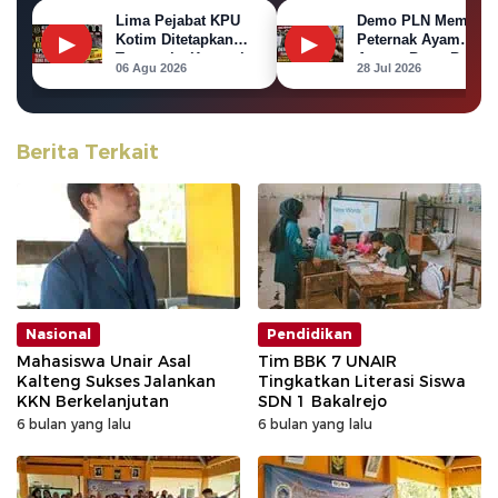
Lima Pejabat KPU
Demo PLN Memanas
▶
Kotim Ditetapkan
▶
Peternak Ayam
Tersangka Korupsi
Ancam Bawa Bangka
06 Agu 2026
28 Jul 2026
Dana Hibah Pilkada
Ayam ke Kantor PL
Berita Terkait
Nasional
Pendidikan
Mahasiswa Unair Asal
Tim BBK 7 UNAIR
Kalteng Sukses Jalankan
Tingkatkan Literasi Siswa
KKN Berkelanjutan
SDN 1 Bakalrejo
6 bulan yang lalu
6 bulan yang lalu