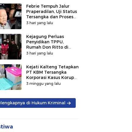
Febrie Tempuh Jalur
Praperadilan, Uji Status
Tersangka dan Proses
Penyidikan
3 hari yang lalu
Kejagung Perluas
Penyidikan TPPU,
Rumah Don Ritto di
Bandung Digeledah
3 hari yang lalu
Kejati Kalteng Tetapkan
PT KBM Tersangka
Korporasi Kasus Korupsi
Zirkon Rp242 Miliar
3 minggu yang lalu
elengkapnya di Hukum Kriminal
stiwa