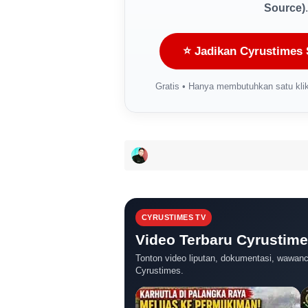
Source)
.
⭐ Jadikan Cyrustimes 
Gratis • Hanya membutuhkan satu klik
CYRUSTIMES TV
Video Terbaru Cyrustim
Tonton video liputan, dokumentasi, wawanca
Cyrustimes.