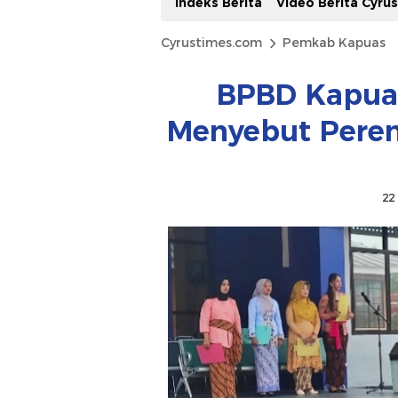
Indeks Berita
Video Berita Cyru
Cyrustimes.com
Pemkab Kapuas
BPBD Kapuas 
Menyebut Pere
22