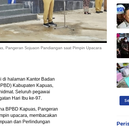
s, Pangeran Sojuaon Pandiangan saat Pimpin Upacara
i di halaman Kantor Badan
BPBD) Kabupaten Kapuas,
hidmat. Seluruh pegawai
gatan Hari Ibu ke-97.
S
sana BPBD Kapuas, Pangeran
mimpin upacara, membacakan
mpuan dan Perlindungan
Peri