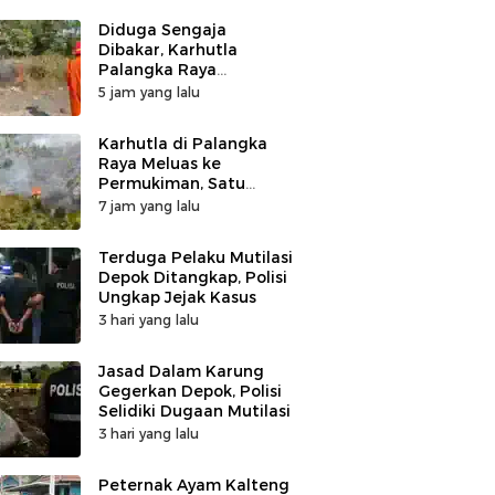
Diduga Sengaja
Dibakar, Karhutla
Palangka Raya
Tinggalkan Karet Ban
5 jam yang lalu
Karhutla di Palangka
Raya Meluas ke
Permukiman, Satu
Rumah di Jalan Kalibata
7 jam yang lalu
Hangus Terbakar
Terduga Pelaku Mutilasi
Depok Ditangkap, Polisi
Ungkap Jejak Kasus
3 hari yang lalu
Jasad Dalam Karung
Gegerkan Depok, Polisi
Selidiki Dugaan Mutilasi
3 hari yang lalu
Peternak Ayam Kalteng