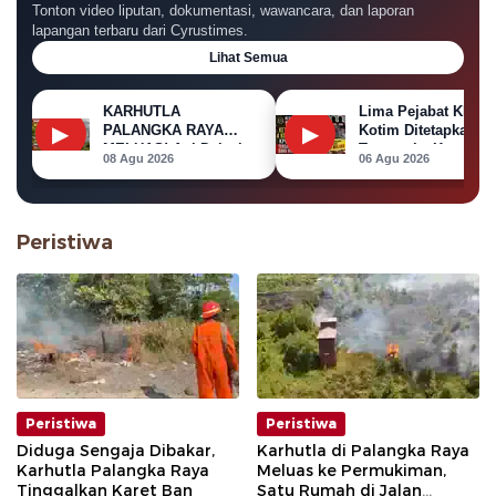
Tonton video liputan, dokumentasi, wawancara, dan laporan
lapangan terbaru dari Cyrustimes.
Lihat Semua
KARHUTLA
Lima Pejabat KPU
▶
▶
PALANGKA RAYA
Kotim Ditetapkan
MELUAS! Api Dekati
Tersangka Korupsi
08 Agu 2026
06 Agu 2026
Permukiman, Rumah
Dana Hibah Pilkada
di Jalan Kalibata
Terbakar
Peristiwa
Peristiwa
Peristiwa
Diduga Sengaja Dibakar,
Karhutla di Palangka Raya
Karhutla Palangka Raya
Meluas ke Permukiman,
Tinggalkan Karet Ban
Satu Rumah di Jalan