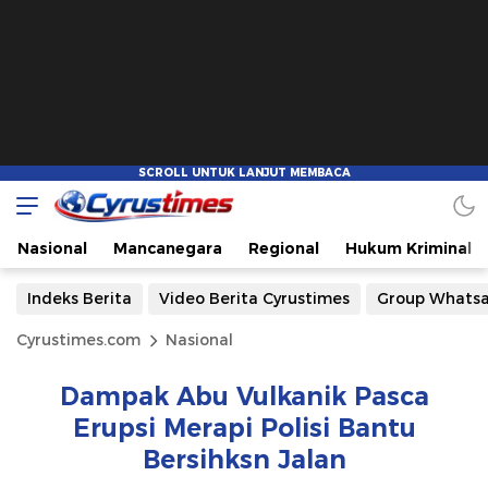
Nasional
Mancanegara
Regional
Hukum Kriminal
Indeks Berita
Video Berita Cyrustimes
Group Whats
Cyrustimes.com
Nasional
Dampak Abu Vulkanik Pasca
Erupsi Merapi Polisi Bantu
Bersihksn Jalan