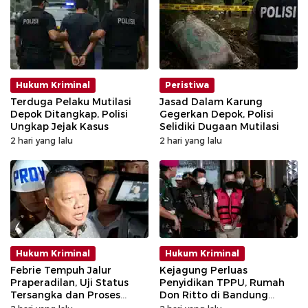
Hukum Kriminal
Peristiwa
Terduga Pelaku Mutilasi
Jasad Dalam Karung
Depok Ditangkap, Polisi
Gegerkan Depok, Polisi
Ungkap Jejak Kasus
Selidiki Dugaan Mutilasi
2 hari yang lalu
2 hari yang lalu
Hukum Kriminal
Hukum Kriminal
Febrie Tempuh Jalur
Kejagung Perluas
Praperadilan, Uji Status
Penyidikan TPPU, Rumah
Tersangka dan Proses
Don Ritto di Bandung
Penyidikan
Digeledah