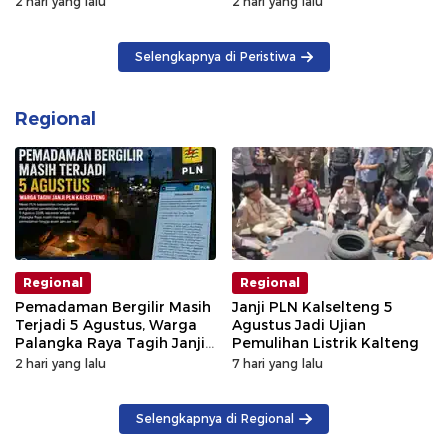
2 hari yang lalu
2 hari yang lalu
Selengkapnya di Peristiwa
Regional
Regional
Regional
Pemadaman Bergilir Masih
Janji PLN Kalselteng 5
Terjadi 5 Agustus, Warga
Agustus Jadi Ujian
Palangka Raya Tagih Janji
Pemulihan Listrik Kalteng
GM PLN Kaltengsel
2 hari yang lalu
7 hari yang lalu
Selengkapnya di Regional