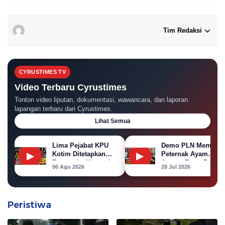
Tim Redaksi
CYRUSTIMES TV
Video Terbaru Cyrustimes
Tonton video liputan, dokumentasi, wawancara, dan laporan
lapangan terbaru dari Cyrustimes.
Lihat Semua
Lima Pejabat KPU
Demo PLN Memanas
▶
Kotim Ditetapkan
▶
Peternak Ayam
Tersangka Korupsi
Ancam Bawa Bangka
06 Agu 2026
28 Jul 2026
Dana Hibah Pilkada
Ayam ke Kantor PL
Peristiwa