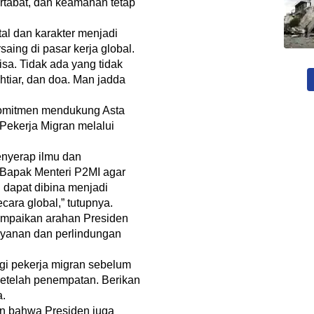
artabat, dan keamanan tetap
l dan karakter menjadi
ing di pasar kerja global.
bisa. Tidak ada yang tidak
htiar, dan doa. Man jadda
omitmen mendukung Asta
Pekerja Migran melalui
enyerap ilmu dan
Bapak Menteri P2MI agar
 dapat dibina menjadi
ara global,” tutupnya.
ampaikan arahan Presiden
ayanan dan perlindungan
agi pekerja migran sebelum
etelah penempatan. Berikan
a.
an bahwa Presiden juga