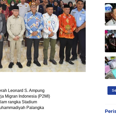
S
erah Leonard S. Ampung
ja Migran Indonesia (P2MI)
alam rangka Stadium
 Muhammadiyah Palangka
Peri