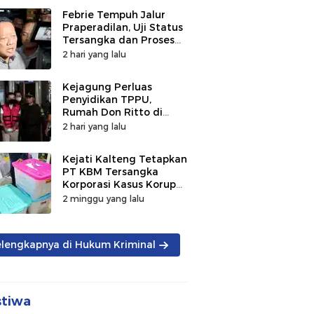
Febrie Tempuh Jalur
Praperadilan, Uji Status
Tersangka dan Proses
Penyidikan
2 hari yang lalu
Kejagung Perluas
Penyidikan TPPU,
Rumah Don Ritto di
Bandung Digeledah
2 hari yang lalu
Kejati Kalteng Tetapkan
PT KBM Tersangka
Korporasi Kasus Korupsi
Zirkon Rp242 Miliar
2 minggu yang lalu
elengkapnya di Hukum Kriminal
stiwa