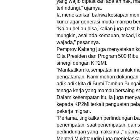
yang wajib dipastikan adalah hak, m
terlindungi,” ujarnya.
Ia menekankan bahwa kesiapan menta
kunci agar generasi muda mampu bersa
“Kalau beliau bisa, kalian juga pasti 
mungkin, asal ada kemauan, tekad, ik
wajada,” pesannya.
Pemprov Kalteng juga menyatakan k
Cita Presiden dan Program 500 Ribu 
sinergi dengan KP2MI.
“Manfaatkan kesempatan ini untuk m
pengalaman. Kami mohon dukungan 
adik-adik kita di Bumi Tambun Bungai
tenaga kerja yang mampu bersaing sec
Dalam kesempatan itu, ia juga meny
kepada KP2MI terkait penguatan pel
pekerja migran.
“Pertama, tingkatkan perlindungan b
penempatan, saat penempatan, dan s
perlindungan yang maksimal,” ujarny
Menteri Mukhtarudin juga menjelask