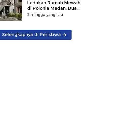
Ledakan Rumah Mewah
di Polonia Medan: Dua
Korban Tewas
2 minggu yang lalu
Ditemukan, Penyebab
Masih Diselidiki
Selengkapnya di Peristiwa