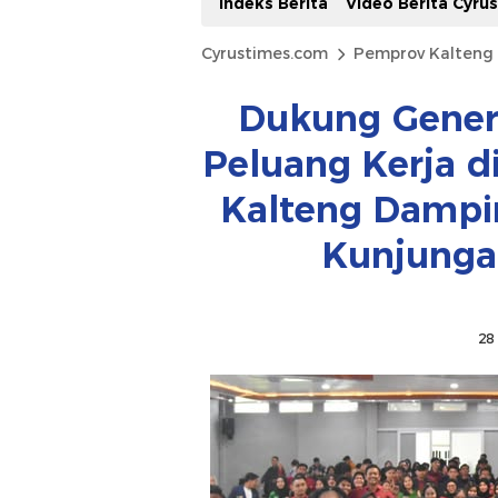
Indeks Berita
Video Berita Cyru
Cyrustimes.com
Pemprov Kalteng
Dukung Gener
Peluang Kerja di
Kalteng Dampi
Kunjunga
28