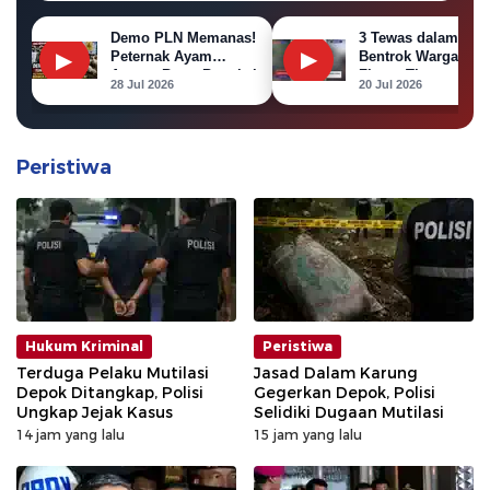
Demo PLN Memanas!
3 Tewas dalam
▶
▶
Peternak Ayam
Bentrok Warga
Ancam Bawa Bangkai
Flores Timur,
28 Jul 2026
20 Jul 2026
Ayam ke Kantor PLN
Puluhan Rumah
Dibakar
Peristiwa
Hukum Kriminal
Peristiwa
Terduga Pelaku Mutilasi
Jasad Dalam Karung
Depok Ditangkap, Polisi
Gegerkan Depok, Polisi
Ungkap Jejak Kasus
Selidiki Dugaan Mutilasi
14 jam yang lalu
15 jam yang lalu