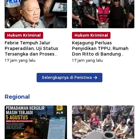
Hukum Kriminal
Hukum Kriminal
Febrie Tempuh Jalur
Kejagung Perluas
Praperadilan, Uji Status
Penyidikan TPPU, Rumah
Tersangka dan Proses
Don Ritto di Bandung
Penyidikan
Digeledah
17 jam yang lalu
17 jam yang lalu
Selengkapnya di Peristiwa
Regional