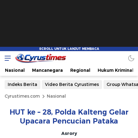
Nasional
Mancanegara
Regional
Hukum Kriminal
Indeks Berita
Video Berita Cyrustimes
Group Whats
Cyrustimes.com
Nasional
HUT ke – 28, Polda Kalteng Gelar
Upacara Pencucian Pataka
Asrory