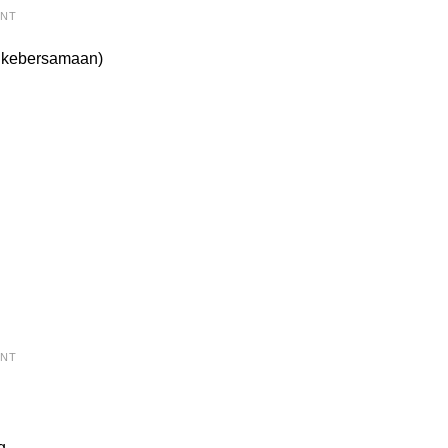
ENT
h kebersamaan)
ENT
g,