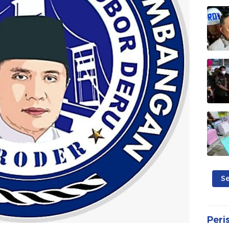
S
Peri