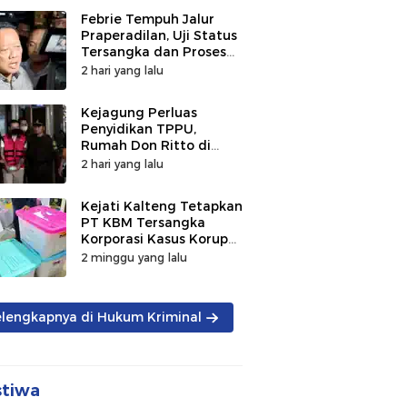
Febrie Tempuh Jalur
Praperadilan, Uji Status
Tersangka dan Proses
Penyidikan
2 hari yang lalu
Kejagung Perluas
Penyidikan TPPU,
Rumah Don Ritto di
Bandung Digeledah
2 hari yang lalu
Kejati Kalteng Tetapkan
PT KBM Tersangka
Korporasi Kasus Korupsi
Zirkon Rp242 Miliar
2 minggu yang lalu
elengkapnya di Hukum Kriminal
stiwa