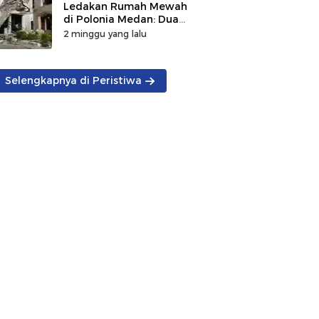
Ledakan Rumah Mewah
di Polonia Medan: Dua
Korban Tewas
2 minggu yang lalu
Ditemukan, Penyebab
Masih Diselidiki
Selengkapnya di Peristiwa