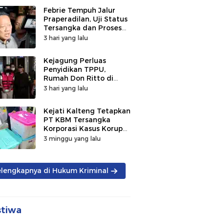
Febrie Tempuh Jalur
Praperadilan, Uji Status
Tersangka dan Proses
Penyidikan
3 hari yang lalu
Kejagung Perluas
Penyidikan TPPU,
Rumah Don Ritto di
Bandung Digeledah
3 hari yang lalu
Kejati Kalteng Tetapkan
PT KBM Tersangka
Korporasi Kasus Korupsi
Zirkon Rp242 Miliar
3 minggu yang lalu
elengkapnya di Hukum Kriminal
stiwa