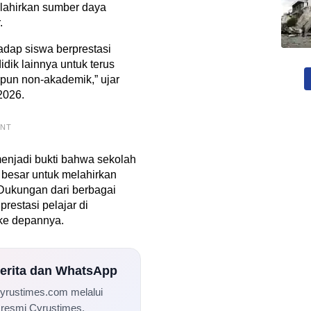
lahirkan sumber daya
.
hadap siswa berprestasi
idik lainnya untuk terus
un non-akademik,” ujar
2026.
ENT
enjadi bukti bahwa sekolah
i besar untuk melahirkan
 Dukungan dari berbagai
prestasi pelajar di
ke depannya.
Berita dan WhatsApp
Cyrustimes.com melalui
 resmi Cyrustimes.