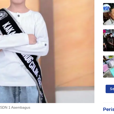
S
i SDN 1 Asembagus
Peri