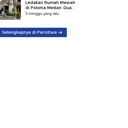
Ledakan Rumah Mewah
di Polonia Medan: Dua
Korban Tewas
3 minggu yang lalu
Ditemukan, Penyebab
Masih Diselidiki
Selengkapnya di Peristiwa