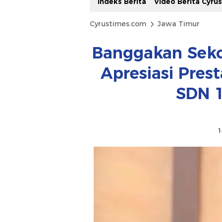
Indeks Berita
Video Berita Cyru
Cyrustimes.com
Jawa Timur
Banggakan Seko
Apresiasi Pres
SDN 
1