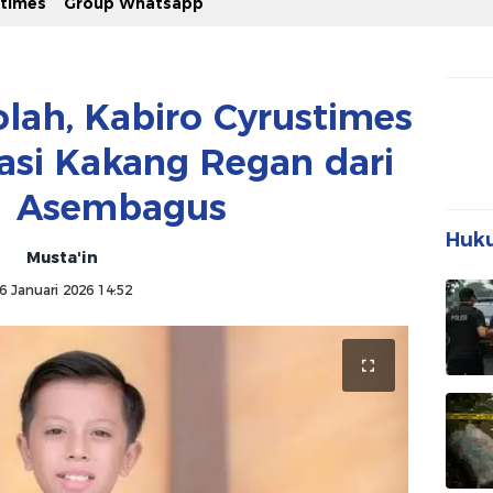
stimes
Group Whatsapp
lah, Kabiro Cyrustimes
tasi Kakang Regan dari
1 Asembagus
Huku
Musta'in
6 Januari 2026 14:52