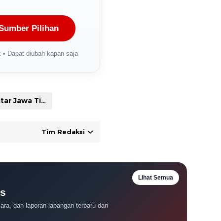
Sumber Pilihan
 • Dapat diubah kapan saja
Seputar Jawa Timur
Tim Redaksi
Lihat Semua
es
ra, dan laporan lapangan terbaru dari