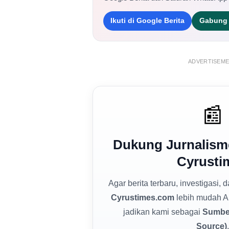
Ikuti di Google Berita
Gabung 
ADVERTISEM
📰
Dukung Jurnalism
Cyrusti
Agar berita terbaru, investigasi, 
Cyrustimes.com
lebih mudah A
jadikan kami sebagai
Sumber
Source)
.