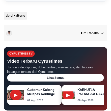
dprd kalteng
Tim Redaksi
CYRUSTIMES TV
Video Terbaru Cyrustimes
Tonton video liputan, dokumentasi, wawancara, dan laporan
lapangan terbaru dari Cyrustimes.
Lihat Semua
Gubernur Kalteng
KARHUTLA
▶
▶
Melepas Kontingen
PALANGKA RAYA
Jambore Nasional
MELUAS! Api Dekati
09 Agu 2026
08 Agu 2026
XII 2026
Permukiman, Rumah
di Jalan Kalibata
Terbakar