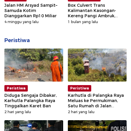
Jalan HM Arsyad Sampit–
Box Culvert Trans
Samuda Kotim
Kalimantan Kasongan-
Dianggarkan Rp10 Miliar
Kereng Pangi Ambruk,
Kinerja BPJN Disorot
4 minggu yang lalu
1 bulan yang lalu
Peristiwa
Peristiwa
Peristiwa
Diduga Sengaja Dibakar,
Karhutla di Palangka Raya
Karhutla Palangka Raya
Meluas ke Permukiman,
Tinggalkan Karet Ban
Satu Rumah di Jalan
Kalibata Hangus Terbakar
2 hari yang lalu
2 hari yang lalu