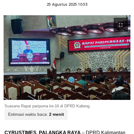
25 Agustus 2025 10:53
Suasana Rapat paripurna ke-16 di DPRD Kalteng.
Estimasi waktu baca:
2 menit
CYRUSTIMES
,
PALANGKA RAYA
– DPRD Kalimantan