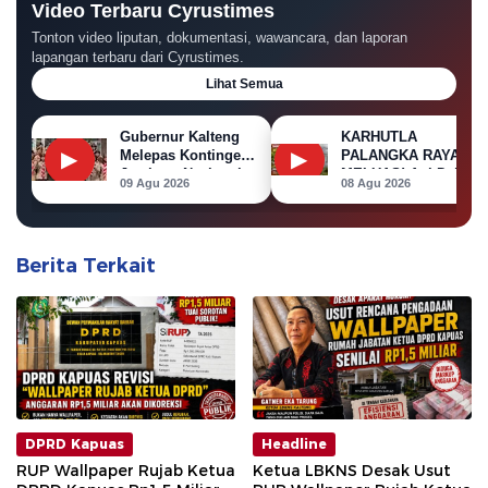
Video Terbaru Cyrustimes
Tonton video liputan, dokumentasi, wawancara, dan laporan
lapangan terbaru dari Cyrustimes.
Lihat Semua
Gubernur Kalteng
KARHUTLA
▶
▶
Melepas Kontingen
PALANGKA RAYA
Jambore Nasional
MELUAS! Api Dekati
09 Agu 2026
08 Agu 2026
XII 2026
Permukiman, Rumah
di Jalan Kalibata
Terbakar
Berita Terkait
DPRD Kapuas
Headline
RUP Wallpaper Rujab Ketua
Ketua LBKNS Desak Usut