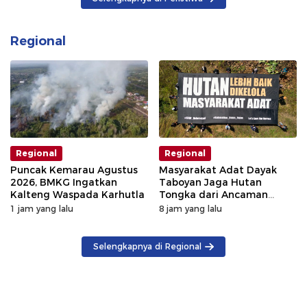
Regional
Regional
Regional
Puncak Kemarau Agustus
Masyarakat Adat Dayak
2026, BMKG Ingatkan
Taboyan Jaga Hutan
Kalteng Waspada Karhutla
Tongka dari Ancaman
Deforestasi
1 jam yang lalu
8 jam yang lalu
Selengkapnya di Regional