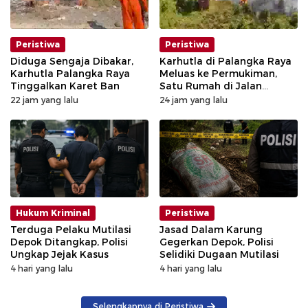
Peristiwa
Peristiwa
Diduga Sengaja Dibakar,
Karhutla di Palangka Raya
Karhutla Palangka Raya
Meluas ke Permukiman,
Tinggalkan Karet Ban
Satu Rumah di Jalan
Kalibata Hangus Terbakar
22 jam yang lalu
24 jam yang lalu
Hukum Kriminal
Peristiwa
Terduga Pelaku Mutilasi
Jasad Dalam Karung
Depok Ditangkap, Polisi
Gegerkan Depok, Polisi
Ungkap Jejak Kasus
Selidiki Dugaan Mutilasi
4 hari yang lalu
4 hari yang lalu
Selengkapnya di Peristiwa