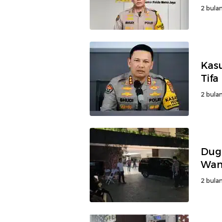
2 bulan
Kasu
Tif
2 bulan
Dug
Wam
2 bulan