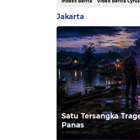
Indeks Berita
Video Berita Cyru
Jakarta
Satu Tersangka Trag
Panas
4 minggu yang lalu