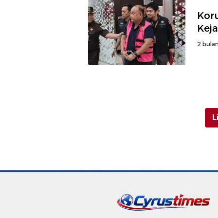
Kor
Keja
2 bulan
L