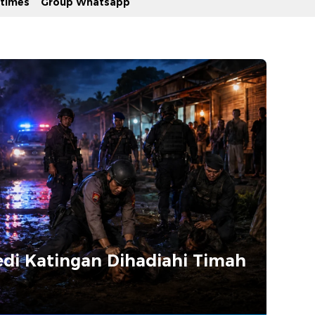
stimes
Group Whatsapp
edi Katingan Dihadiahi Timah