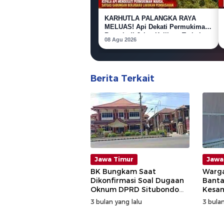
KARHUTLA PALANGKA RAYA
MELUAS! Api Dekati Permukiman,
Rumah di Jalan Kalibata Terbakar
08 Agu 2026
Berita Terkait
Jawa Timur
Jawa
BK Bungkam Saat
Warga
Dikonfirmasi Soal Dugaan
Banta
Oknum DPRD Situbondo
Kesam
Minta Uang Usai Sidak
Diusir
3 bulan yang lalu
3 bulan
Pabrik Kosmetik