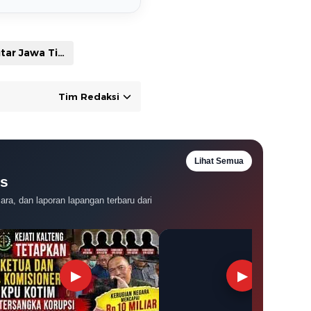
Seputar Jawa Timur
Tim Redaksi
Lihat Semua
es
ra, dan laporan lapangan terbaru dari
▶
▶