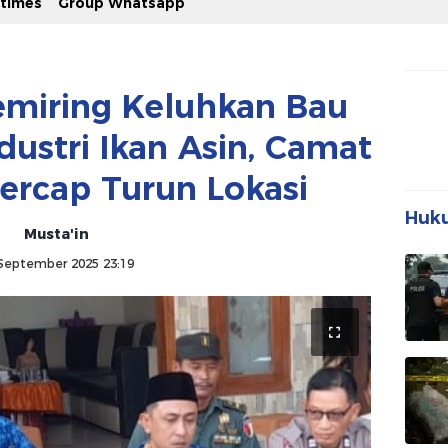
stimes
Group Whatsapp
emiring Keluhkan Bau
ustri Ikan Asin, Camat
ercap Turun Lokasi
Huku
Musta'in
September 2025 23:19