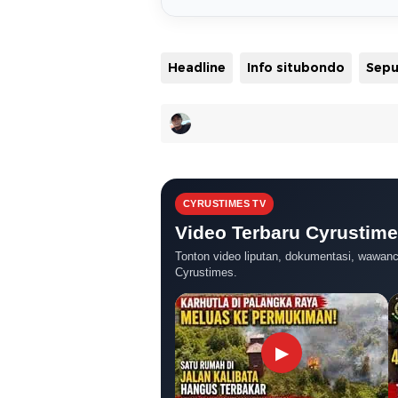
Headline
Info situbondo
CYRUSTIMES TV
Video Terbaru Cyrustim
Tonton video liputan, dokumentasi, wawanca
Cyrustimes.
▶