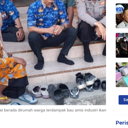
S
at berada dirumah warga terdampak bau amis industri ikan
Peri