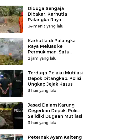
Diduga Sengaja
Dibakar, Karhutla
Palangka Raya
Tinggalkan Karet Ban
34 menit yang lalu
Karhutla di Palangka
Raya Meluas ke
Permukiman, Satu
Rumah di Jalan Kalibata
2 jam yang lalu
Hangus Terbakar
Terduga Pelaku Mutilasi
Depok Ditangkap, Polisi
Ungkap Jejak Kasus
3 hari yang lalu
Jasad Dalam Karung
Gegerkan Depok, Polisi
Selidiki Dugaan Mutilasi
3 hari yang lalu
Peternak Ayam Kalteng