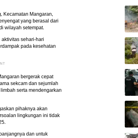
g, Kecamatan Mangaran,
nyengat yang berasal dari
di wilayah setempat.
aktivitas sehari-hari
berdampak pada kesehatan
ENT
Mangaran bergerak cepat
rsama sekcam dan sejumlah
u limbah serta mendengarkan
gaskan pihaknya akan
rsoalan lingkungan ini tidak
25.
 panjangnya dan untuk