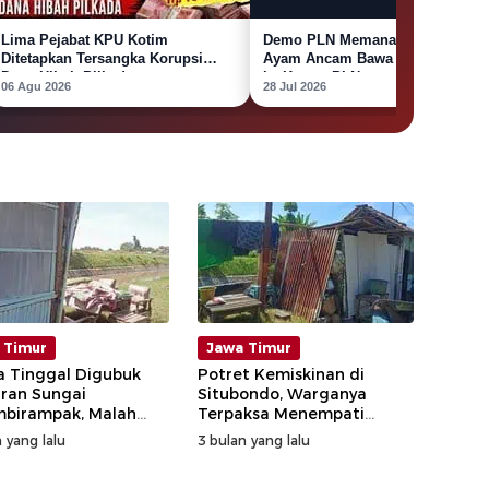
Lima Pejabat KPU Kotim
Demo PLN Memanas! Peternak
Ditetapkan Tersangka Korupsi
Ayam Ancam Bawa Bangkai Aya
Dana Hibah Pilkada
ke Kantor PLN
06 Agu 2026
28 Jul 2026
 Timur
Jawa Timur
 Tinggal Digubuk
Potret Kemiskinan di
ran Sungai
Situbondo, Warganya
birampak, Malah
Terpaksa Menempati
Gubuk Reyot di Bantaran
 yang lalu
3 bulan yang lalu
Sungai