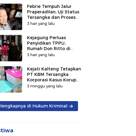
Febrie Tempuh Jalur
Praperadilan, Uji Status
Tersangka dan Proses
Penyidikan
3 hari yang lalu
Kejagung Perluas
Penyidikan TPPU,
Rumah Don Ritto di
Bandung Digeledah
3 hari yang lalu
Kejati Kalteng Tetapkan
PT KBM Tersangka
Korporasi Kasus Korupsi
Zirkon Rp242 Miliar
3 minggu yang lalu
elengkapnya di Hukum Kriminal
stiwa