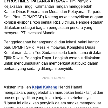
CYRUSTIMES
,
PALANGKA RAYA
– Tim Penyidik
Kejaksaan Tinggi Kalimantan Tengah menggeledah
Kantor Dinas Penanaman Modal dan Pelayanan Terpadu
Satu Pintu (DPMPTSP) Kalteng terkait penyidikan dugaan
korupsi ekspor zirkon senilai Rp1,3 triliun. Penggeledahan
dilakukan sebagai bagian pengusutan perkara yang
menyeret PT Investasi Mandiri.
Penggeledahan berlangsung di dua lokasi, yakni kantor
baru DPMPTSP di Mess Rimbawan, Kompleks Dinas
Kehutanan, Jalan Yos Sudarso, serta kantor lama di Jalan
Tjilik Riwut, Palangka Raya. Langkah tersebut dilakukan
untuk mengumpulkan dan memperkuat alat bukti dalam
perkara yang sedang ditangani penyidik.
ADVERTISEMENT
Asisten Intelijen
Kejati Kalteng
Hendri Hanafi
mengatakan, penggeledahan merupakan tindak lanjut dari
proses penyidikan yang telah berjalan sebelumnya.
“Upaya ini dilakukan penyidik dalam rangka memperkuat