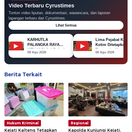
Video Terbaru Cyrustimes
Tonton video liputan, dokumentasi, wawancara, dan laporan
lapangan terbaru dari Cyrustimes.
Lihat Semua
KARHUTLA
Lima Pejabat KPU
▶
▶
PALANGKA RAYA
Kotim Ditetapkan
MELUAS! Api Dekati
Tersangka Korupsi
08 Agu 2026
06 Agu 2026
Permukiman, Rumah
Dana Hibah Pilkada
di Jalan Kalibata
Terbakar
Berita Terkait
Hukum Kriminal
Regional
Kejati Kalteng Tetapkan
Kapolda Kunjungi Kejati,