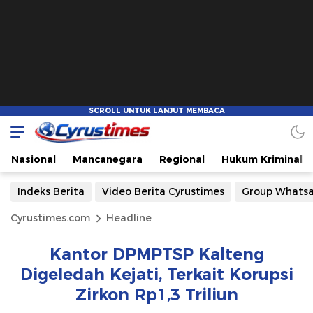
Nasional
Mancanegara
Regional
Hukum Kriminal
Indeks Berita
Video Berita Cyrustimes
Group Whats
Cyrustimes.com
Headline
Kantor DPMPTSP Kalteng
Digeledah Kejati, Terkait Korupsi
Zirkon Rp1,3 Triliun