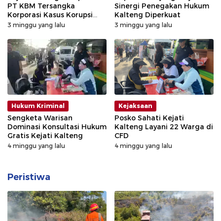
PT KBM Tersangka
Sinergi Penegakan Hukum
Korporasi Kasus Korupsi
Kalteng Diperkuat
Zirkon Rp242 Miliar
3 minggu yang lalu
3 minggu yang lalu
Hukum Kriminal
Kejaksaan
Sengketa Warisan
Posko Sahati Kejati
Dominasi Konsultasi Hukum
Kalteng Layani 22 Warga di
Gratis Kejati Kalteng
CFD
4 minggu yang lalu
4 minggu yang lalu
Peristiwa