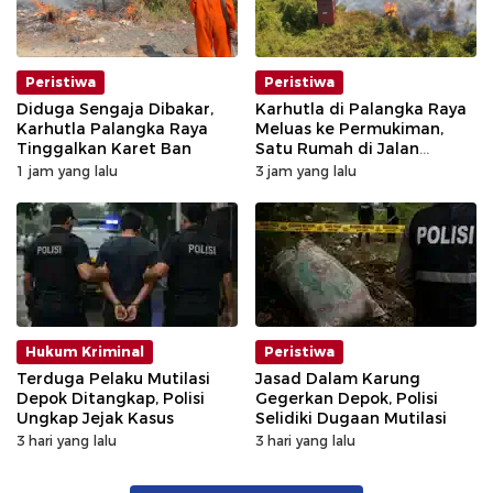
Peristiwa
Peristiwa
Diduga Sengaja Dibakar,
Karhutla di Palangka Raya
Karhutla Palangka Raya
Meluas ke Permukiman,
Tinggalkan Karet Ban
Satu Rumah di Jalan
Kalibata Hangus Terbakar
1 jam yang lalu
3 jam yang lalu
Hukum Kriminal
Peristiwa
Terduga Pelaku Mutilasi
Jasad Dalam Karung
Depok Ditangkap, Polisi
Gegerkan Depok, Polisi
Ungkap Jejak Kasus
Selidiki Dugaan Mutilasi
3 hari yang lalu
3 hari yang lalu