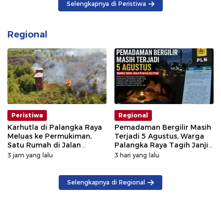
Selengkapnya di Peristiwa
Regional
Peristiwa
Regional
Karhutla di Palangka Raya
Pemadaman Bergilir Masih
Meluas ke Permukiman,
Terjadi 5 Agustus, Warga
Satu Rumah di Jalan
Palangka Raya Tagih Janji
Kalibata Hangus Terbakar
GM PLN Kaltengsel
3 jam yang lalu
3 hari yang lalu
Selengkapnya di Regional