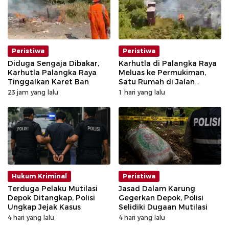
Peristiwa
Peristiwa
Diduga Sengaja Dibakar,
Karhutla di Palangka Raya
Karhutla Palangka Raya
Meluas ke Permukiman,
Tinggalkan Karet Ban
Satu Rumah di Jalan
Kalibata Hangus Terbakar
23 jam yang lalu
1 hari yang lalu
Hukum Kriminal
Peristiwa
Terduga Pelaku Mutilasi
Jasad Dalam Karung
Depok Ditangkap, Polisi
Gegerkan Depok, Polisi
Ungkap Jejak Kasus
Selidiki Dugaan Mutilasi
4 hari yang lalu
4 hari yang lalu