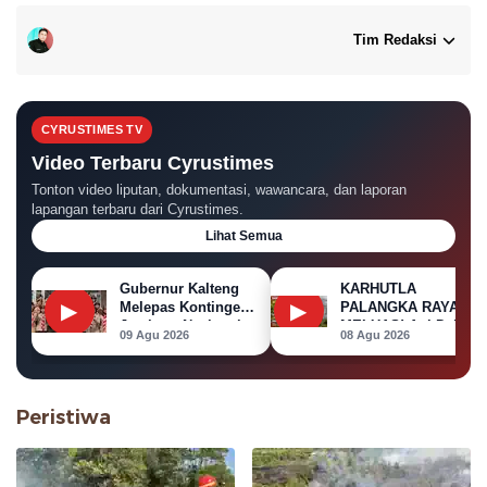
Tim Redaksi
CYRUSTIMES TV
Video Terbaru Cyrustimes
Tonton video liputan, dokumentasi, wawancara, dan laporan
lapangan terbaru dari Cyrustimes.
Lihat Semua
Gubernur Kalteng
KARHUTLA
▶
▶
Melepas Kontingen
PALANGKA RAYA
Jambore Nasional
MELUAS! Api Dekati
09 Agu 2026
08 Agu 2026
XII 2026
Permukiman, Rumah
di Jalan Kalibata
Terbakar
Peristiwa