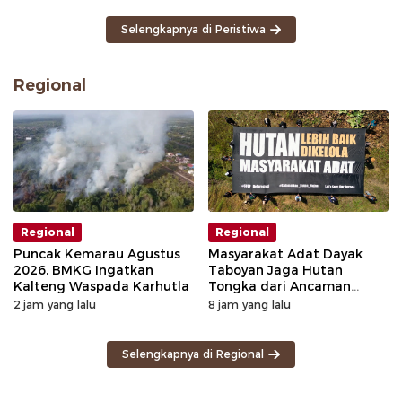
Selengkapnya di Peristiwa
Regional
Regional
Regional
Puncak Kemarau Agustus
Masyarakat Adat Dayak
2026, BMKG Ingatkan
Taboyan Jaga Hutan
Kalteng Waspada Karhutla
Tongka dari Ancaman
Deforestasi
2 jam yang lalu
8 jam yang lalu
Selengkapnya di Regional