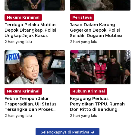
Hukum Kriminal
Peristiwa
Terduga Pelaku Mutilasi
Jasad Dalam Karung
Depok Ditangkap, Polisi
Gegerkan Depok, Polisi
Ungkap Jejak Kasus
Selidiki Dugaan Mutilasi
2 hari yang lalu
2 hari yang lalu
Hukum Kriminal
Hukum Kriminal
Febrie Tempuh Jalur
Kejagung Perluas
Praperadilan, Uji Status
Penyidikan TPPU, Rumah
Tersangka dan Proses
Don Ritto di Bandung
Penyidikan
Digeledah
2 hari yang lalu
2 hari yang lalu
Selengkapnya di Peristiwa