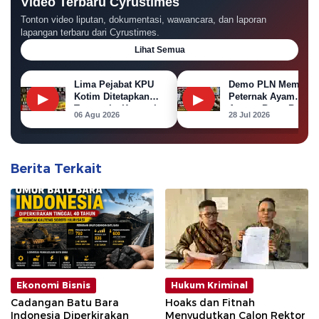
Video Terbaru Cyrustimes
Tonton video liputan, dokumentasi, wawancara, dan laporan
lapangan terbaru dari Cyrustimes.
Lihat Semua
Lima Pejabat KPU
Demo PLN Memanas
▶
Kotim Ditetapkan
▶
Peternak Ayam
Tersangka Korupsi
Ancam Bawa Bangka
06 Agu 2026
28 Jul 2026
Dana Hibah Pilkada
Ayam ke Kantor PL
Berita Terkait
Ekonomi Bisnis
Hukum Kriminal
Cadangan Batu Bara
Hoaks dan Fitnah
Indonesia Diperkirakan
Menyudutkan Calon Rektor