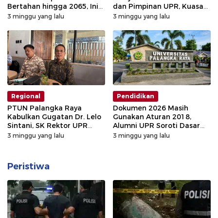
Bertahan hingga 2065, Ini
dan Pimpinan UPR, Kuasa
Analisis Ekonom
Hukum Tempuh Jalur
3 minggu yang lalu
3 minggu yang lalu
Hukum
Regional
Pendidikan
PTUN Palangka Raya
Dokumen 2026 Masih
Kabulkan Gugatan Dr. Lelo
Gunakan Aturan 2018,
Sintani, SK Rektor UPR
Alumni UPR Soroti Dasar
Dibatalkan
Hukum Senat Ex Officio
3 minggu yang lalu
3 minggu yang lalu
Peristiwa