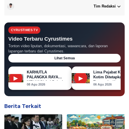
Tim Redaksi
CYRUSTIMES TV
Video Terbaru Cyrustimes
Tonton video liputan, dokumentasi, wawancara, dan laporan
lapangan terbaru dari Cyrustimes.
Lihat Semua
KARHUTLA
Lima Pejabat KPU
▶
▶
PALANGKA RAYA
Kotim Ditetapkan
MELUAS! Api Dekati
Tersangka Korupsi
08 Agu 2026
06 Agu 2026
Permukiman, Rumah
Dana Hibah Pilkada
di Jalan Kalibata
Terbakar
Berita Terkait