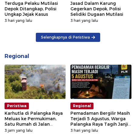
Terduga Pelaku Mutilasi
Jasad Dalam Karung
Depok Ditangkap, Polisi
Gegerkan Depok, Polisi
Ungkap Jejak Kasus
Selidiki Dugaan Mutilasi
3 hari yang lalu
3 hari yang lalu
Selengkapnya di Peristiwa
Regional
Peristiwa
Regional
Karhutla di Palangka Raya
Pemadaman Bergilir Masih
Meluas ke Permukiman,
Terjadi 5 Agustus, Warga
Satu Rumah di Jalan
Palangka Raya Tagih Janji
Kalibata Hangus Terbakar
GM PLN Kaltengsel
3 jam yang lalu
3 hari yang lalu