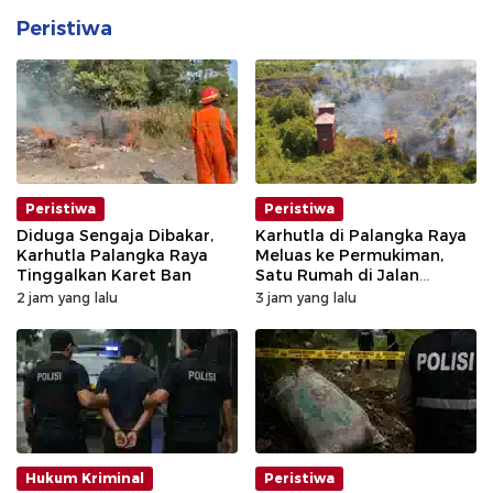
Peristiwa
Peristiwa
Peristiwa
Diduga Sengaja Dibakar,
Karhutla di Palangka Raya
Karhutla Palangka Raya
Meluas ke Permukiman,
Tinggalkan Karet Ban
Satu Rumah di Jalan
Kalibata Hangus Terbakar
2 jam yang lalu
3 jam yang lalu
Hukum Kriminal
Peristiwa