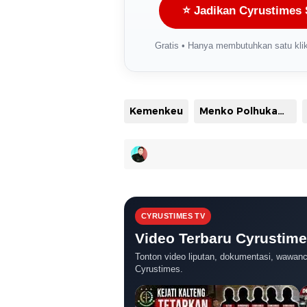
⭐ Jadikan Cyrustimes 
Gratis • Hanya membutuhkan satu klik
Kemenkeu
Menko Polhukam Mahfud MD
CYRUSTIMES TV
Video Terbaru Cyrustim
Tonton video liputan, dokumentasi, wawanca
Cyrustimes.