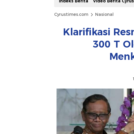
Indeks Berita
Video Berita Cyru
Cyrustimes.com
Nasional
Klarifikasi Re
300 T O
Men