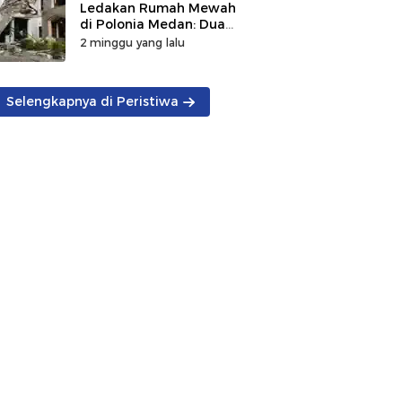
Ledakan Rumah Mewah
di Polonia Medan: Dua
Korban Tewas
2 minggu yang lalu
Ditemukan, Penyebab
Masih Diselidiki
Selengkapnya di Peristiwa