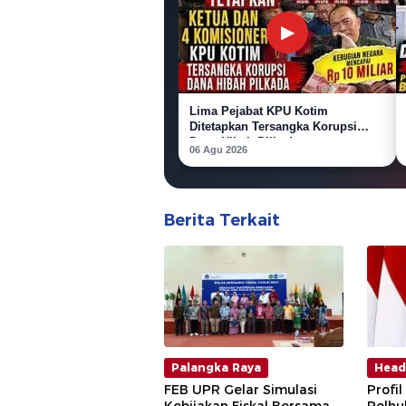
▶
Lima Pejabat KPU Kotim
Ditetapkan Tersangka Korupsi
Dana Hibah Pilkada
06 Agu 2026
Berita Terkait
Palangka Raya
Head
FEB UPR Gelar Simulasi
Profi
Kebijakan Fiskal Bersama
Polhu