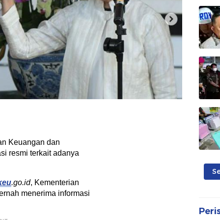
an Keuangan dan
i resmi terkait adanya
S
keu
.go.id
, Kementerian
rnah menerima informasi
Peri