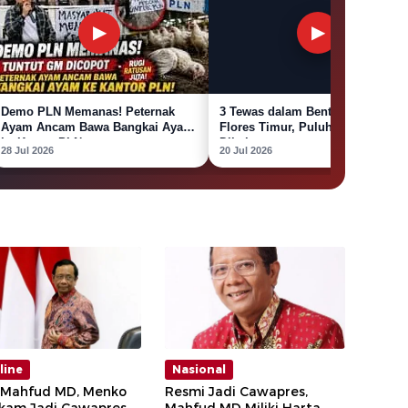
▶
▶
Demo PLN Memanas! Peternak
3 Tewas dalam Bentrok Warga
Ayam Ancam Bawa Bangkai Ayam
Flores Timur, Puluhan Rumah
ke Kantor PLN
Dibakar
28 Jul 2026
20 Jul 2026
line
Nasional
l Mahfud MD, Menko
Resmi Jadi Cawapres,
kam Jadi Cawapres
Mahfud MD Miliki Harta