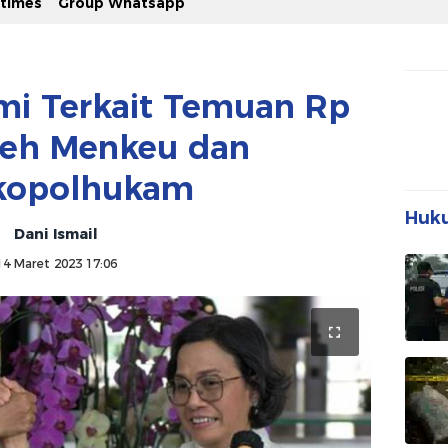
stimes
Group Whatsapp
smi Terkait Temuan Rp
leh Menkeu dan
kopolhukam
Huku
Dani Ismail
14 Maret 2023 17:06