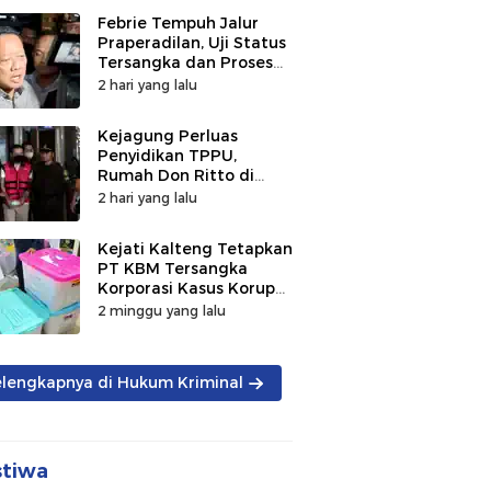
Febrie Tempuh Jalur
Praperadilan, Uji Status
Tersangka dan Proses
Penyidikan
2 hari yang lalu
Kejagung Perluas
Penyidikan TPPU,
Rumah Don Ritto di
Bandung Digeledah
2 hari yang lalu
Kejati Kalteng Tetapkan
PT KBM Tersangka
Korporasi Kasus Korupsi
Zirkon Rp242 Miliar
2 minggu yang lalu
elengkapnya di Hukum Kriminal
stiwa