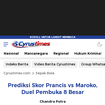
Nasional
Mancanegara
Regional
Hukum Kriminal
Indeks Berita
Video Berita Cyrustimes
Group Whats
Cyrustimes.com
Sepak Bola
Prediksi Skor Prancis vs Maroko,
Duel Pembuka 8 Besar
Chandra Putra