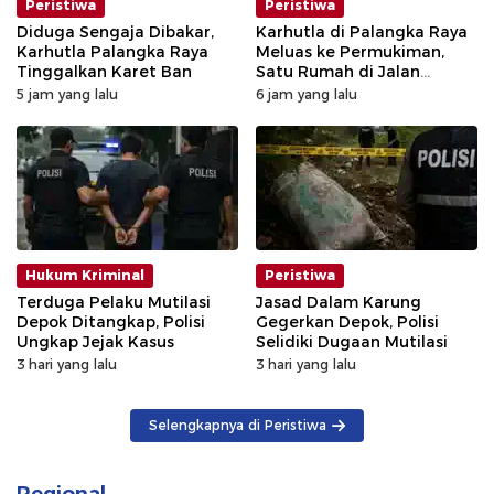
Peristiwa
Peristiwa
Diduga Sengaja Dibakar,
Karhutla di Palangka Raya
Karhutla Palangka Raya
Meluas ke Permukiman,
Tinggalkan Karet Ban
Satu Rumah di Jalan
Kalibata Hangus Terbakar
5 jam yang lalu
6 jam yang lalu
Hukum Kriminal
Peristiwa
Terduga Pelaku Mutilasi
Jasad Dalam Karung
Depok Ditangkap, Polisi
Gegerkan Depok, Polisi
Ungkap Jejak Kasus
Selidiki Dugaan Mutilasi
3 hari yang lalu
3 hari yang lalu
Selengkapnya di Peristiwa
Regional