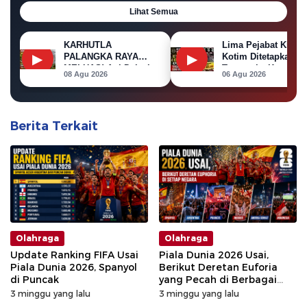
Lihat Semua
KARHUTLA
Lima Pejabat KPU
▶
▶
PALANGKA RAYA
Kotim Ditetapkan
MELUAS! Api Dekati
Tersangka Korupsi
08 Agu 2026
06 Agu 2026
Permukiman, Rumah
Dana Hibah Pilkada
di Jalan Kalibata
Terbakar
Berita Terkait
Olahraga
Olahraga
Update Ranking FIFA Usai
Piala Dunia 2026 Usai,
Piala Dunia 2026, Spanyol
Berikut Deretan Euforia
di Puncak
yang Pecah di Berbagai
Negara
3 minggu yang lalu
3 minggu yang lalu