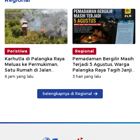
Peristiwa
Regional
Karhutla di Palangka Raya
Pemadaman Bergilir Masih
Meluas ke Permukiman,
Terjadi 5 Agustus, Warga
Satu Rumah di Jalan
Palangka Raya Tagih Janji
Kalibata Hangus Terbakar
GM PLN Kaltengsel
6 jam yang lalu
3 hari yang lalu
Selengkapnya di Regional