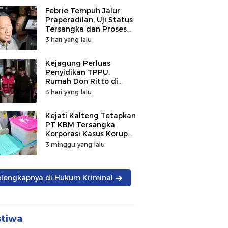
Febrie Tempuh Jalur
Praperadilan, Uji Status
Tersangka dan Proses
Penyidikan
3 hari yang lalu
Kejagung Perluas
Penyidikan TPPU,
Rumah Don Ritto di
Bandung Digeledah
3 hari yang lalu
Kejati Kalteng Tetapkan
PT KBM Tersangka
Korporasi Kasus Korupsi
Zirkon Rp242 Miliar
3 minggu yang lalu
elengkapnya di Hukum Kriminal
stiwa