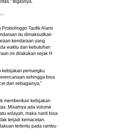
ntas,” tegasnya.
ENT
Probolinggo Taufik Alami
ndaraan itu dimaksudkan
araan-kendaraan yang
da waktu dan kebutuhan
aan ini dilakukan sejak H
n kebijakan pemangku
perencanaan sehingga bisa
cet dan sebagainya,”
ntuk memberikan kebijakan
ntas. Misalnya ada volume
tu wilayah, maka nanti bisa
idak terjadi kemacetan.
lakuan tertentu pada rambu-