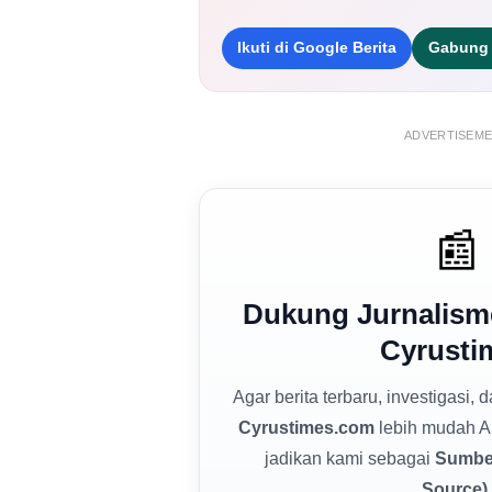
Ikuti di Google Berita
Gabung 
ADVERTISEM
📰
Dukung Jurnalism
Cyrusti
Agar berita terbaru, investigasi, 
Cyrustimes.com
lebih mudah A
jadikan kami sebagai
Sumber
Source)
.