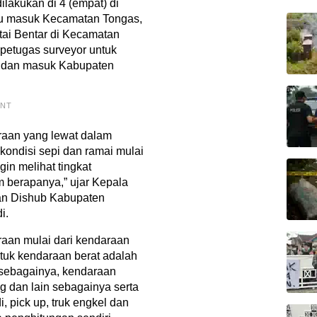
lakukan di 4 (empat) di
ntu masuk Kecamatan Tongas,
tai Bentar di Kecamatan
 petugas surveyor untuk
r dan masuk Kabupaten
ENT
raan yang lewat dalam
 kondisi sepi dan ramai mulai
gin melihat tingkat
m berapanya,” ujar Kepala
lan Dishub Kabupaten
i.
an mulai dari kendaraan
ntuk kendaraan berat adalah
n sebagainya, kendaraan
g dan lain sebagainya serta
, pick up, truk engkel dan