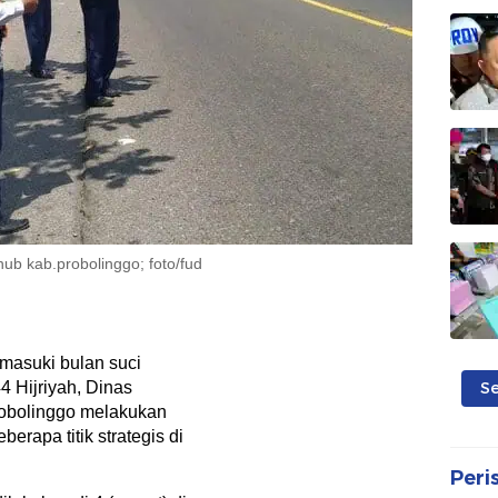
ub kab.probolinggo; foto/fud
asuki bulan suci
4 Hijriyah, Dinas
S
obolinggo melakukan
rapa titik strategis di
Peri