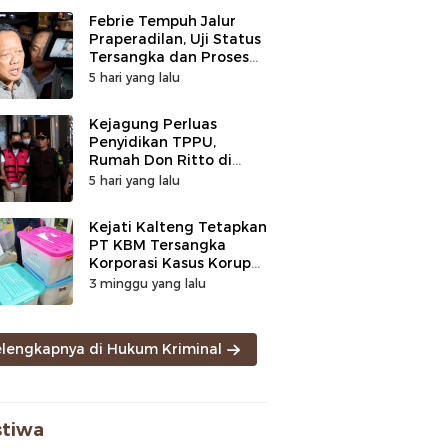
Febrie Tempuh Jalur
Praperadilan, Uji Status
Tersangka dan Proses
Penyidikan
5 hari yang lalu
Kejagung Perluas
Penyidikan TPPU,
Rumah Don Ritto di
Bandung Digeledah
5 hari yang lalu
Kejati Kalteng Tetapkan
PT KBM Tersangka
Korporasi Kasus Korupsi
Zirkon Rp242 Miliar
3 minggu yang lalu
elengkapnya di Hukum Kriminal
stiwa