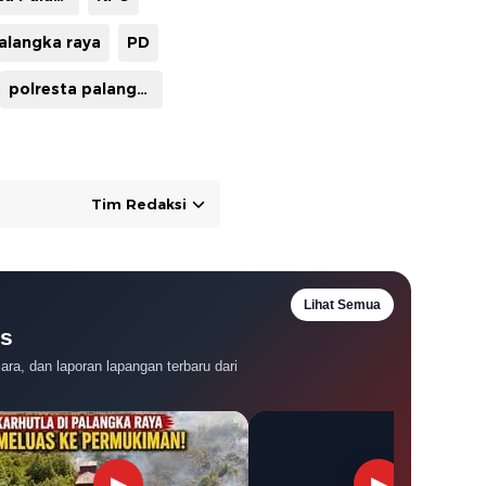
alangka raya
PD
polresta palangka raya
Tim Redaksi
Lihat Semua
es
ra, dan laporan lapangan terbaru dari
▶
▶