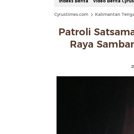
Indeks Berita
Video Berita Cyru
Cyrustimes.com
Kalimantan Teng
Patroli Satsam
Raya Samban
2