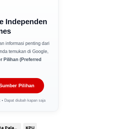
e Independen
mes
dan informasi penting dari
nda temukan di Google,
 Pilihan (Preferred
Sumber Pilihan
 • Dapat diubah kapan saja
Kapolresta Palangka Raya
KPU