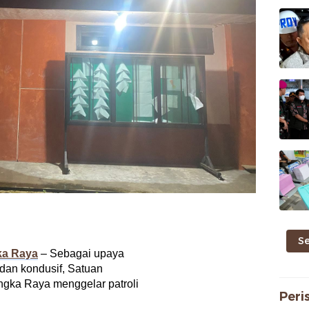
S
ka Raya
– Sebagai upaya
 dan kondusif, Satuan
ngka Raya menggelar patroli
Peri