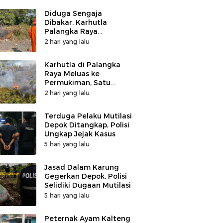
Diduga Sengaja
Dibakar, Karhutla
Palangka Raya
Tinggalkan Karet Ban
2 hari yang lalu
Karhutla di Palangka
Raya Meluas ke
Permukiman, Satu
Rumah di Jalan Kalibata
2 hari yang lalu
Hangus Terbakar
Terduga Pelaku Mutilasi
Depok Ditangkap, Polisi
Ungkap Jejak Kasus
5 hari yang lalu
Jasad Dalam Karung
Gegerkan Depok, Polisi
Selidiki Dugaan Mutilasi
5 hari yang lalu
Peternak Ayam Kalteng