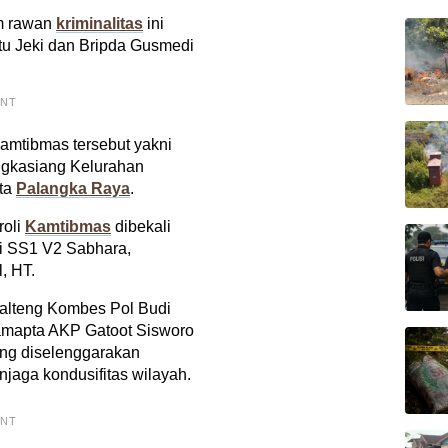
am rawan
kriminalitas
ini
tu Jeki dan Bripda Gusmedi
ENT
Kamtibmas tersebut yakni
ngkasiang Kelurahan
ta
Palangka Raya
.
roli
Kamtibmas
dibekali
pi SS1 V2 Sabhara,
, HT.
Kalteng Kombes Pol Budi
tsamapta AKP Gatoot Sisworo
ng diselenggarakan
jaga kondusifitas wilayah.
ENT