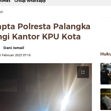
stimes
Group Whatsapp
ah
apta Polresta Palangka
gi Kantor KPU Kota
Dani Ismail
Huku
5 Februari 2023 07:16