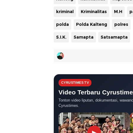
kriminal
Kriminalitas
M.H
p
polda
Polda Kalteng
polres
S.I.K.
Samapta
Satsamapta
CYRUSTIMES TV
Video Terbaru Cyrustim
Tonton video liputan, dokumentasi, wawanca
Cyrustimes.
▶