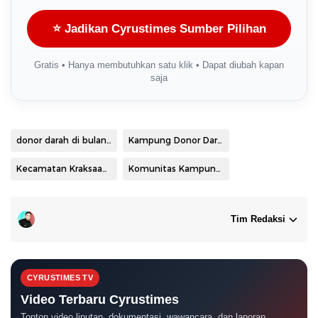
⭐ Jadikan Cyrustimes Sumber Pilihan
Gratis • Hanya membutuhkan satu klik • Dapat diubah kapan
saja
donor darah di bulan suci Ramadhan.
Kampung Donor Darah (DoRa) Wisma Pengadengan Sejahtera (WPS)
Kecamatan Kraksaan Kabupaten Probolinggo
Komunitas Kampung DoRa WPS.
Tim Redaksi
CYRUSTIMES TV
Video Terbaru Cyrustimes
Tonton video liputan, dokumentasi, wawancara, dan laporan