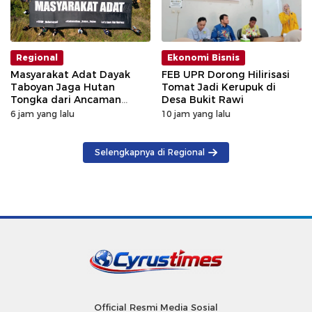
Regional
Ekonomi Bisnis
Masyarakat Adat Dayak
FEB UPR Dorong Hilirisasi
Taboyan Jaga Hutan
Tomat Jadi Kerupuk di
Tongka dari Ancaman
Desa Bukit Rawi
Deforestasi
6 jam yang lalu
10 jam yang lalu
Selengkapnya di Regional
Official Resmi Media Sosial