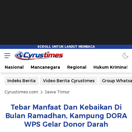
Nasional
Mancanegara
Regional
Hukum Kriminal
Indeks Berita
Video Berita Cyrustimes
Group Whats
Cyrustimes.com
Jawa Timur
Tebar Manfaat Dan Kebaikan Di
Bulan Ramadhan, Kampung DORA
WPS Gelar Donor Darah