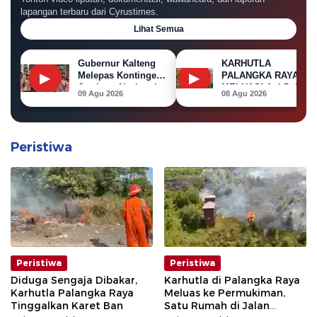
lapangan terbaru dari Cyrustimes.
Lihat Semua
Gubernur Kalteng
KARHUTLA
▶
▶
Melepas Kontingen
PALANGKA RAYA
Jambore Nasional
MELUAS! Api Dekati
09 Agu 2026
08 Agu 2026
XII 2026
Permukiman, Rumah
di Jalan Kalibata
Terbakar
Peristiwa
Peristiwa
Peristiwa
Diduga Sengaja Dibakar,
Karhutla di Palangka Raya
Karhutla Palangka Raya
Meluas ke Permukiman,
Tinggalkan Karet Ban
Satu Rumah di Jalan