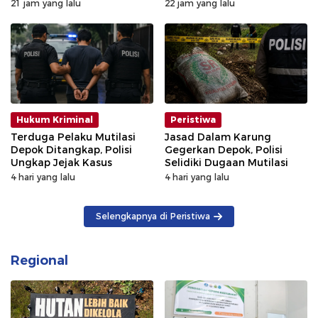
Kalibata Hangus Terbakar
21 jam yang lalu
22 jam yang lalu
Hukum Kriminal
Peristiwa
Terduga Pelaku Mutilasi
Jasad Dalam Karung
Depok Ditangkap, Polisi
Gegerkan Depok, Polisi
Ungkap Jejak Kasus
Selidiki Dugaan Mutilasi
4 hari yang lalu
4 hari yang lalu
Selengkapnya di Peristiwa
Regional