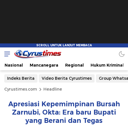
Nasional
Mancanegara
Regional
Hukum Kriminal
Indeks Berita
Video Berita Cyrustimes
Group Whats
Cyrustimes.com
Headline
Apresiasi Kepemimpinan Bursah
Zarnubi, Okta: Era baru Bupati
yang Berani dan Tegas