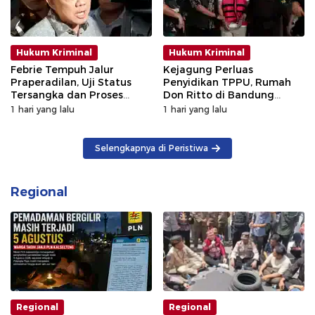
Hukum Kriminal
Hukum Kriminal
Febrie Tempuh Jalur
Kejagung Perluas
Praperadilan, Uji Status
Penyidikan TPPU, Rumah
Tersangka dan Proses
Don Ritto di Bandung
Penyidikan
Digeledah
1 hari yang lalu
1 hari yang lalu
Selengkapnya di Peristiwa
Regional
Regional
Regional