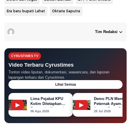
Era baru bupati Lahat
Oktaria Saputra
Tim Redaksi
CYRUSTIMES TV
Video Terbaru Cyrustimes
Tonton video liputan, dokumentasi, wawancara, dan laporan
lapangan terbaru dari Cyrustimes.
Lihat Semua
Lima Pejabat KPU
Demo PLN Memanas
▶
Kotim Ditetapkan
▶
Peternak Ayam
Tersangka Korupsi
Ancam Bawa Bangka
06 Agu 2026
28 Jul 2026
Dana Hibah Pilkada
Ayam ke Kantor PL