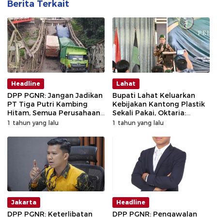
Berita Terkait
Headline
Lahat
DPP PGNR: Jangan Jadikan
Bupati Lahat Keluarkan
PT Tiga Putri Kambing
Kebijakan Kantong Plastik
Hitam, Semua Perusahaan
Sekali Pakai, Oktaria:
Tambang Harus
Langkah Revolusioner
1 tahun yang lalu
1 tahun yang lalu
Bertanggung Jawab!
Selamatkan Masa Depan
Jakarta
Headline
DPP PGNR: Keterlibatan
DPP PGNR: Pengawalan