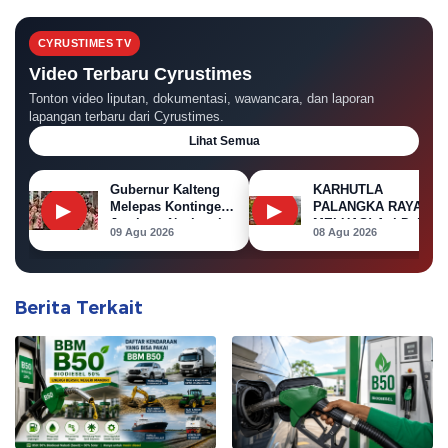
CYRUSTIMES TV
Video Terbaru Cyrustimes
Tonton video liputan, dokumentasi, wawancara, dan laporan
lapangan terbaru dari Cyrustimes.
Lihat Semua
Gubernur Kalteng
KARHUTLA
▶
▶
Melepas Kontingen
PALANGKA RAYA
Jambore Nasional
MELUAS! Api Dekati
09 Agu 2026
08 Agu 2026
XII 2026
Permukiman, Rumah
di Jalan Kalibata
Terbakar
Berita Terkait