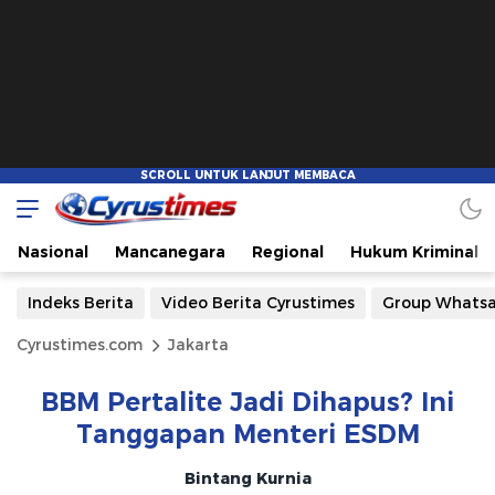
Nasional
Mancanegara
Regional
Hukum Kriminal
Indeks Berita
Video Berita Cyrustimes
Group Whats
Cyrustimes.com
Jakarta
BBM Pertalite Jadi Dihapus? Ini
Tanggapan Menteri ESDM
Bintang Kurnia