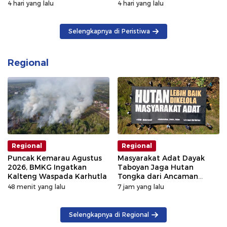
4 hari yang lalu
4 hari yang lalu
Selengkapnya di Peristiwa
Regional
Regional
Regional
Puncak Kemarau Agustus
Masyarakat Adat Dayak
2026, BMKG Ingatkan
Taboyan Jaga Hutan
Kalteng Waspada Karhutla
Tongka dari Ancaman
Deforestasi
48 menit yang lalu
7 jam yang lalu
Selengkapnya di Regional