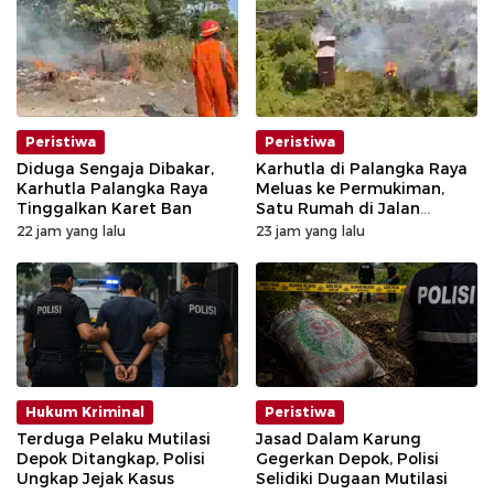
Peristiwa
Peristiwa
Diduga Sengaja Dibakar,
Karhutla di Palangka Raya
Karhutla Palangka Raya
Meluas ke Permukiman,
Tinggalkan Karet Ban
Satu Rumah di Jalan
Kalibata Hangus Terbakar
22 jam yang lalu
23 jam yang lalu
Hukum Kriminal
Peristiwa
Terduga Pelaku Mutilasi
Jasad Dalam Karung
Depok Ditangkap, Polisi
Gegerkan Depok, Polisi
Ungkap Jejak Kasus
Selidiki Dugaan Mutilasi