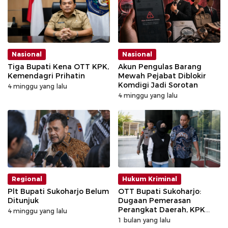
Nasional
Nasional
Tiga Bupati Kena OTT KPK,
Akun Pengulas Barang
Kemendagri Prihatin
Mewah Pejabat Diblokir
Komdigi Jadi Sorotan
4 minggu yang lalu
4 minggu yang lalu
Regional
Hukum Kriminal
Plt Bupati Sukoharjo Belum
OTT Bupati Sukoharjo:
Ditunjuk
Dugaan Pemerasan
Perangkat Daerah, KPK
4 minggu yang lalu
Amankan Uang Miliaran
1 bulan yang lalu
dan Logam Mulia