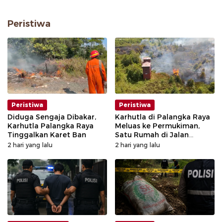
Peristiwa
Peristiwa
Peristiwa
Diduga Sengaja Dibakar,
Karhutla di Palangka Raya
Karhutla Palangka Raya
Meluas ke Permukiman,
Tinggalkan Karet Ban
Satu Rumah di Jalan
Kalibata Hangus Terbakar
2 hari yang lalu
2 hari yang lalu