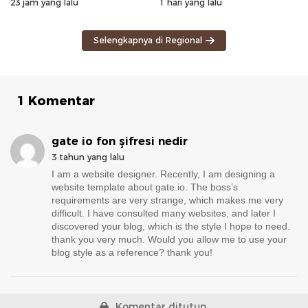
Deforestasi
23 jam yang lalu
1 hari yang lalu
Selengkapnya di Regional
1 Komentar
gate io fon şifresi nedir
3 tahun yang lalu
I am a website designer. Recently, I am designing a
website template about gate.io. The boss’s
requirements are very strange, which makes me very
difficult. I have consulted many websites, and later I
discovered your blog, which is the style I hope to need.
thank you very much. Would you allow me to use your
blog style as a reference? thank you!
Komentar ditutup.