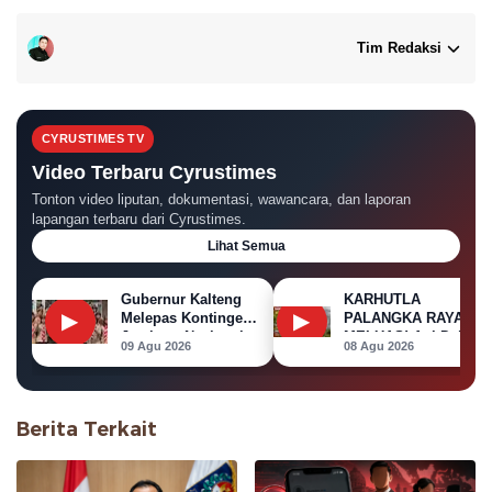
Tim Redaksi
CYRUSTIMES TV
Video Terbaru Cyrustimes
Tonton video liputan, dokumentasi, wawancara, dan laporan
lapangan terbaru dari Cyrustimes.
Lihat Semua
Gubernur Kalteng
KARHUTLA
▶
▶
Melepas Kontingen
PALANGKA RAYA
Jambore Nasional
MELUAS! Api Dekati
09 Agu 2026
08 Agu 2026
XII 2026
Permukiman, Rumah
di Jalan Kalibata
Terbakar
Berita Terkait