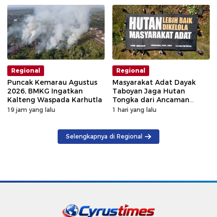
Regional
Regional
Puncak Kemarau Agustus
Masyarakat Adat Dayak
2026, BMKG Ingatkan
Taboyan Jaga Hutan
Kalteng Waspada Karhutla
Tongka dari Ancaman
Deforestasi
19 jam yang lalu
1 hari yang lalu
Selengkapnya di Regional