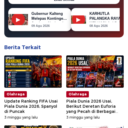
Gubernur Kalteng
KARHUTLA
▶
▶
Melepas Kontingen
PALANGKA RAYA
Jambore Nasional
MELUAS! Api Dekati
09 Agu 2026
08 Agu 2026
XII 2026
Permukiman, Rumah
di Jalan Kalibata
Terbakar
Berita Terkait
Olahraga
Olahraga
Update Ranking FIFA Usai
Piala Dunia 2026 Usai,
Piala Dunia 2026, Spanyol
Berikut Deretan Euforia
di Puncak
yang Pecah di Berbagai
Negara
3 minggu yang lalu
3 minggu yang lalu