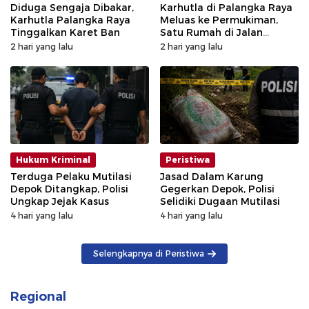
Diduga Sengaja Dibakar,
Karhutla di Palangka Raya
Karhutla Palangka Raya
Meluas ke Permukiman,
Tinggalkan Karet Ban
Satu Rumah di Jalan
Kalibata Hangus Terbakar
2 hari yang lalu
2 hari yang lalu
Hukum Kriminal
Peristiwa
Terduga Pelaku Mutilasi
Jasad Dalam Karung
Depok Ditangkap, Polisi
Gegerkan Depok, Polisi
Ungkap Jejak Kasus
Selidiki Dugaan Mutilasi
4 hari yang lalu
4 hari yang lalu
Selengkapnya di Peristiwa
Regional