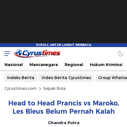
Nasional
Mancanegara
Regional
Hukum Kriminal
Indeks Berita
Video Berita Cyrustimes
Group Whats
Cyrustimes.com
Sepak Bola
Head to Head Prancis vs Maroko,
Les Bleus Belum Pernah Kalah
Chandra Putra