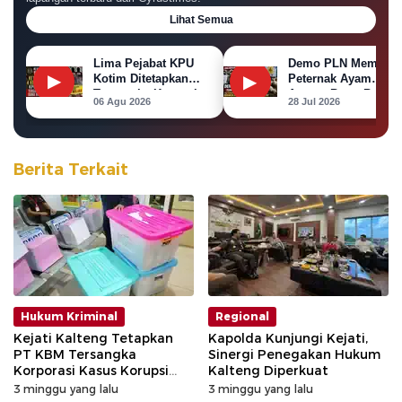
Lihat Semua
Lima Pejabat KPU
Demo PLN Memanas
▶
Kotim Ditetapkan
▶
Peternak Ayam
Tersangka Korupsi
Ancam Bawa Bangka
06 Agu 2026
28 Jul 2026
Dana Hibah Pilkada
Ayam ke Kantor PL
Berita Terkait
Hukum Kriminal
Regional
Kejati Kalteng Tetapkan
Kapolda Kunjungi Kejati,
PT KBM Tersangka
Sinergi Penegakan Hukum
Korporasi Kasus Korupsi
Kalteng Diperkuat
Zirkon Rp242 Miliar
3 minggu yang lalu
3 minggu yang lalu