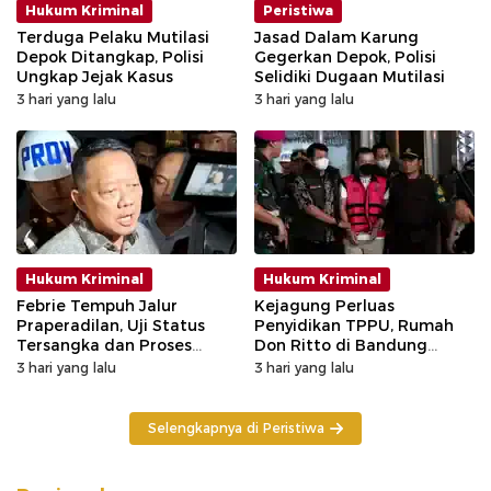
Hukum Kriminal
Peristiwa
Terduga Pelaku Mutilasi
Jasad Dalam Karung
Depok Ditangkap, Polisi
Gegerkan Depok, Polisi
Ungkap Jejak Kasus
Selidiki Dugaan Mutilasi
3 hari yang lalu
3 hari yang lalu
Hukum Kriminal
Hukum Kriminal
Febrie Tempuh Jalur
Kejagung Perluas
Praperadilan, Uji Status
Penyidikan TPPU, Rumah
Tersangka dan Proses
Don Ritto di Bandung
Penyidikan
Digeledah
3 hari yang lalu
3 hari yang lalu
Selengkapnya di Peristiwa