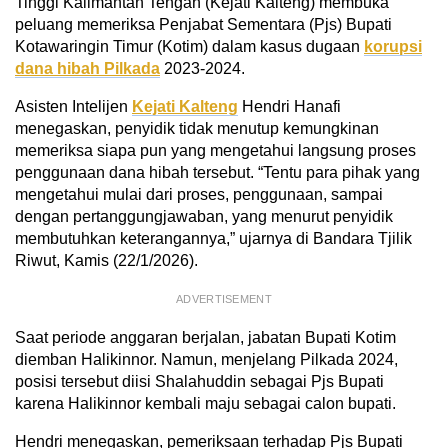
Tinggi Kalimantan Tengah (Kejati Kalteng) membuka
peluang memeriksa Penjabat Sementara (Pjs) Bupati
Kotawaringin Timur (Kotim) dalam kasus dugaan
korupsi
dana hibah Pilkada
2023-2024.
Asisten Intelijen
Kejati Kalteng
Hendri Hanafi
menegaskan, penyidik tidak menutup kemungkinan
memeriksa siapa pun yang mengetahui langsung proses
penggunaan dana hibah tersebut. “Tentu para pihak yang
mengetahui mulai dari proses, penggunaan, sampai
dengan pertanggungjawaban, yang menurut penyidik
membutuhkan keterangannya,” ujarnya di Bandara Tjilik
Riwut, Kamis (22/1/2026).
ADVERTISEMENT
Saat periode anggaran berjalan, jabatan Bupati Kotim
diemban Halikinnor. Namun, menjelang Pilkada 2024,
posisi tersebut diisi Shalahuddin sebagai Pjs Bupati
karena Halikinnor kembali maju sebagai calon bupati.
Hendri menegaskan, pemeriksaan terhadap Pjs Bupati