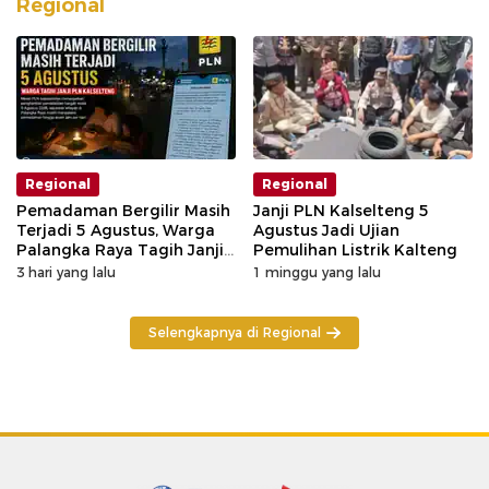
Regional
Regional
Regional
Pemadaman Bergilir Masih
Janji PLN Kalselteng 5
Terjadi 5 Agustus, Warga
Agustus Jadi Ujian
Palangka Raya Tagih Janji
Pemulihan Listrik Kalteng
GM PLN Kaltengsel
3 hari yang lalu
1 minggu yang lalu
Selengkapnya di Regional