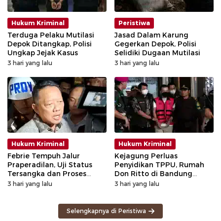
Hukum Kriminal
Peristiwa
Terduga Pelaku Mutilasi
Jasad Dalam Karung
Depok Ditangkap, Polisi
Gegerkan Depok, Polisi
Ungkap Jejak Kasus
Selidiki Dugaan Mutilasi
3 hari yang lalu
3 hari yang lalu
Hukum Kriminal
Hukum Kriminal
Febrie Tempuh Jalur
Kejagung Perluas
Praperadilan, Uji Status
Penyidikan TPPU, Rumah
Tersangka dan Proses
Don Ritto di Bandung
Penyidikan
Digeledah
3 hari yang lalu
3 hari yang lalu
Selengkapnya di Peristiwa