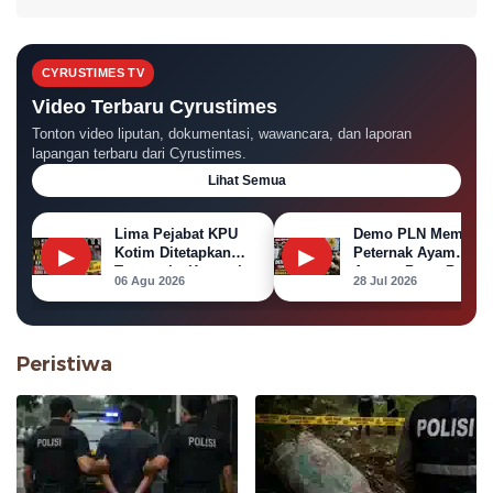
CYRUSTIMES TV
Video Terbaru Cyrustimes
Tonton video liputan, dokumentasi, wawancara, dan laporan
lapangan terbaru dari Cyrustimes.
Lihat Semua
Lima Pejabat KPU
Demo PLN Memanas
▶
Kotim Ditetapkan
▶
Peternak Ayam
Tersangka Korupsi
Ancam Bawa Bangka
06 Agu 2026
28 Jul 2026
Dana Hibah Pilkada
Ayam ke Kantor PL
Peristiwa