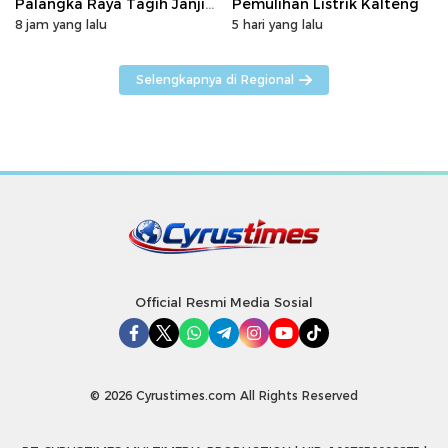
Palangka Raya Tagih Janji
Pemulihan Listrik Kalteng
GM PLN Kaltengsel
8 jam yang lalu
5 hari yang lalu
Selengkapnya di Regional
Official Resmi Media Sosial
© 2026 Cyrustimes.com All Rights Reserved