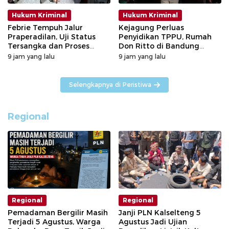
Hukum Kriminal
Hukum Kriminal
Febrie Tempuh Jalur
Kejagung Perluas
Praperadilan, Uji Status
Penyidikan TPPU, Rumah
Tersangka dan Proses
Don Ritto di Bandung
Penyidikan
Digeledah
9 jam yang lalu
9 jam yang lalu
Selengkapnya di Peristiwa
Regional
Regional
Regional
Pemadaman Bergilir Masih
Janji PLN Kalselteng 5
Terjadi 5 Agustus, Warga
Agustus Jadi Ujian