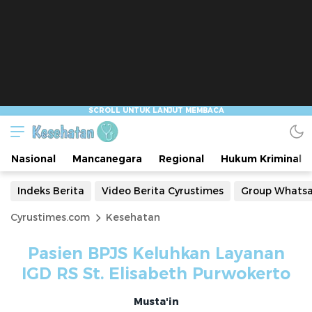
Nasional
Mancanegara
Regional
Hukum Kriminal
Indeks Berita
Video Berita Cyrustimes
Group Whats
Cyrustimes.com
Kesehatan
Pasien BPJS Keluhkan Layanan
IGD RS St. Elisabeth Purwokerto
Musta'in