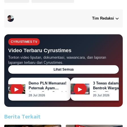
Tim Redaksi
CYRUSTIMES TV
Video Terbaru Cyrustimes
Tonton video liputan, dokumentasi, wawancara, dan laporan
lapangan terbaru dari Cyrustimes.
Lihat Semua
Demo PLN Memanas!
3 Tewas dalam
▶
▶
Peternak Ayam
Bentrok Warga
Ancam Bawa Bangkai
Flores Timur,
28 Jul 2026
20 Jul 2026
Ayam ke Kantor PLN
Puluhan Rumah
Dibakar
Berita Terkait