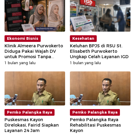
Ekonomi Bisnis
Kesehatan
Klinik Almeera Purwokerto
Keluhan BPJS di RSU St.
Diduga Pakai Wajah DV
Elisabeth Purwokerto
untuk Promosi Tanpa
Ungkap Celah Layanan IGD
Kejelasan
1 bulan yang lalu
1 bulan yang lalu
Pemko Palangka Raya
Pemko Palangka Raya
Puskesmas Kayon
Pemko Palangka Raya
Direlokasi, Fairid Siapkan
Rehabilitasi Puskesmas
Layanan 24 Jam
Kayon