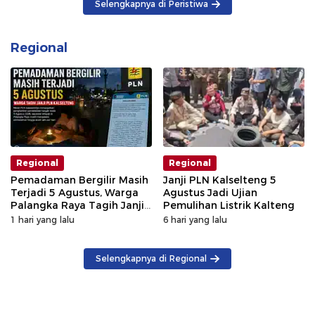
Selengkapnya di Peristiwa
Regional
Regional
Regional
Pemadaman Bergilir Masih
Janji PLN Kalselteng 5
Terjadi 5 Agustus, Warga
Agustus Jadi Ujian
Palangka Raya Tagih Janji
Pemulihan Listrik Kalteng
GM PLN Kaltengsel
1 hari yang lalu
6 hari yang lalu
Selengkapnya di Regional