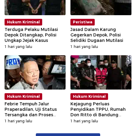
Hukum Kriminal
Peristiwa
Terduga Pelaku Mutilasi
Jasad Dalam Karung
Depok Ditangkap, Polisi
Gegerkan Depok, Polisi
Ungkap Jejak Kasus
Selidiki Dugaan Mutilasi
1 hari yang lalu
1 hari yang lalu
Hukum Kriminal
Hukum Kriminal
Febrie Tempuh Jalur
Kejagung Perluas
Praperadilan, Uji Status
Penyidikan TPPU, Rumah
Tersangka dan Proses
Don Ritto di Bandung
Penyidikan
Digeledah
1 hari yang lalu
1 hari yang lalu