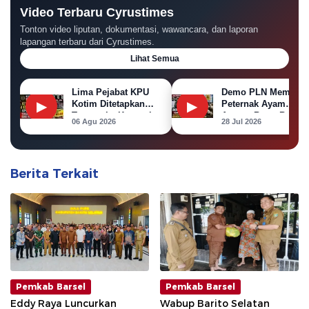
Video Terbaru Cyrustimes
Tonton video liputan, dokumentasi, wawancara, dan laporan
lapangan terbaru dari Cyrustimes.
Lihat Semua
Lima Pejabat KPU
Demo PLN Memanas
▶
Kotim Ditetapkan
▶
Peternak Ayam
Tersangka Korupsi
Ancam Bawa Bangka
06 Agu 2026
28 Jul 2026
Dana Hibah Pilkada
Ayam ke Kantor PL
Berita Terkait
Pemkab Barsel
Pemkab Barsel
Eddy Raya Luncurkan
Wabup Barito Selatan