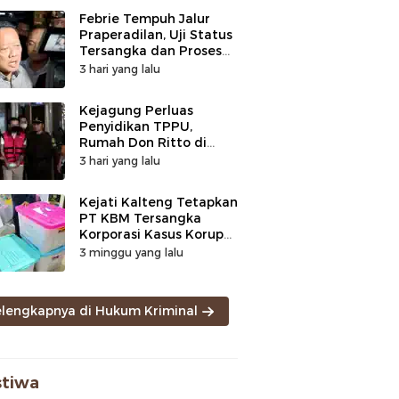
Febrie Tempuh Jalur
Praperadilan, Uji Status
Tersangka dan Proses
Penyidikan
3 hari yang lalu
Kejagung Perluas
Penyidikan TPPU,
Rumah Don Ritto di
Bandung Digeledah
3 hari yang lalu
Kejati Kalteng Tetapkan
PT KBM Tersangka
Korporasi Kasus Korupsi
Zirkon Rp242 Miliar
3 minggu yang lalu
elengkapnya di Hukum Kriminal
stiwa