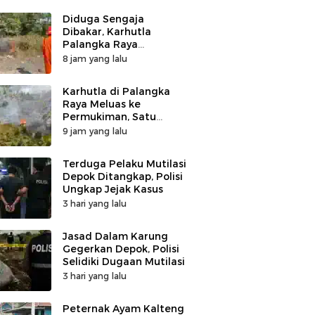
Diduga Sengaja
Dibakar, Karhutla
Palangka Raya
Tinggalkan Karet Ban
8 jam yang lalu
Karhutla di Palangka
Raya Meluas ke
Permukiman, Satu
Rumah di Jalan Kalibata
9 jam yang lalu
Hangus Terbakar
Terduga Pelaku Mutilasi
Depok Ditangkap, Polisi
Ungkap Jejak Kasus
3 hari yang lalu
Jasad Dalam Karung
Gegerkan Depok, Polisi
Selidiki Dugaan Mutilasi
3 hari yang lalu
Peternak Ayam Kalteng