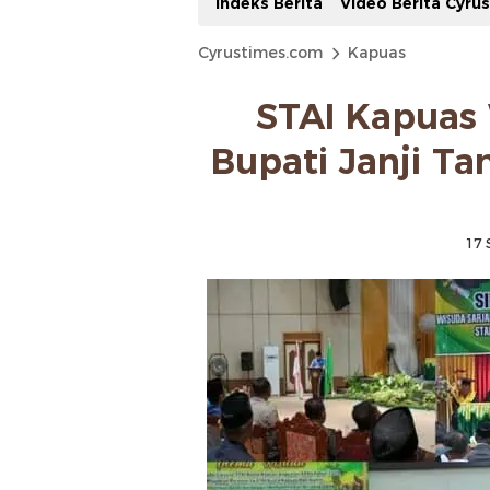
Indeks Berita
Video Berita Cyru
Cyrustimes.com
Kapuas
STAI Kapuas 
Bupati Janji T
17 