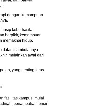
 awal, dan bahwa
r.
ngkapi dengan kemampuan
anya.
rinsip keberhasilan
an berpikir, kemampuan
an memaknai hidup.
no dalam sambutannya
hir, melainkan awal dari
 pelan, yang penting terus
ENT
n fasilitas kampus, mulai
adinah, penambahan lemari