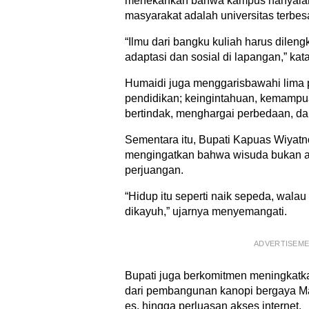
menekankan bahwa kampus hanyalah
masyarakat adalah universitas terbesa
“Ilmu dari bangku kuliah harus dile
adaptasi dan sosial di lapangan,” kat
Humaidi juga menggarisbawahi lima p
pendidikan; keingintahuan, kemampu
bertindak, menghargai perbedaan, d
Sementara itu, Bupati Kapuas Wiyat
mengingatkan bahwa wisuda bukan ak
perjuangan.
“Hidup itu seperti naik sepeda, walau
dikayuh,” ujarnya menyemangati.
ADVERTISEM
Bupati juga berkomitmen meningkatka
dari pembangunan kanopi bergaya M
es, hingga perluasan akses internet.