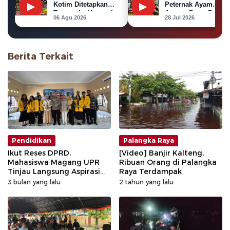
▶
Kotim Ditetapkan
▶
Peternak Ayam
Tersangka Korupsi
Ancam Bawa Bangka
06 Agu 2026
28 Jul 2026
Dana Hibah Pilkada
Ayam ke Kantor PL
Berita Terkait
Pendidikan
Palangka Raya
Ikut Reses DPRD,
[Video] Banjir Kalteng,
Mahasiswa Magang UPR
Ribuan Orang di Palangka
Tinjau Langsung Aspirasi
Raya Terdampak
Warga Palangka Raya
3 bulan yang lalu
2 tahun yang lalu