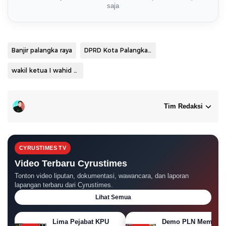
saja
Banjir palangka raya
DPRD Kota Palangka Raya
wakil ketua I wahid yusuf
Tim Redaksi
CYRUSTIMES TV
Video Terbaru Cyrustimes
Tonton video liputan, dokumentasi, wawancara, dan laporan
lapangan terbaru dari Cyrustimes.
Lihat Semua
Lima Pejabat KPU
Demo PLN Memanas