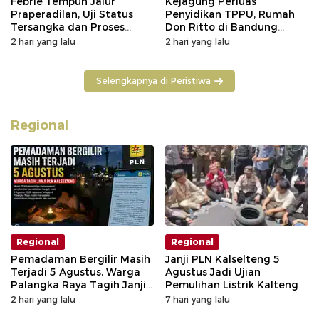
Febrie Tempuh Jalur
Kejagung Perluas
Praperadilan, Uji Status
Penyidikan TPPU, Rumah
Tersangka dan Proses
Don Ritto di Bandung
Penyidikan
Digeledah
2 hari yang lalu
2 hari yang lalu
Selengkapnya di Peristiwa
Regional
Regional
Regional
Pemadaman Bergilir Masih
Janji PLN Kalselteng 5
Terjadi 5 Agustus, Warga
Agustus Jadi Ujian
Palangka Raya Tagih Janji
Pemulihan Listrik Kalteng
GM PLN Kaltengsel
2 hari yang lalu
7 hari yang lalu