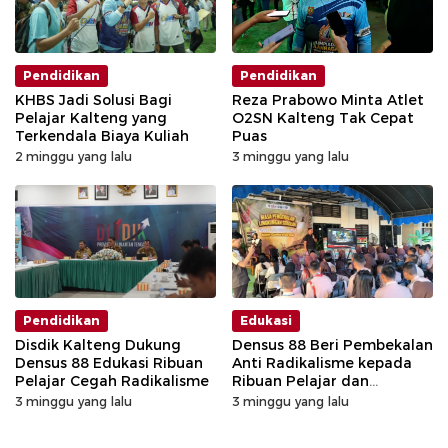
Pendidikan
Pendidikan
KHBS Jadi Solusi Bagi
Reza Prabowo Minta Atlet
Pelajar Kalteng yang
O2SN Kalteng Tak Cepat
Terkendala Biaya Kuliah
Puas
2 minggu yang lalu
3 minggu yang lalu
Pendidikan
Edukasi
Disdik Kalteng Dukung
Densus 88 Beri Pembekalan
Densus 88 Edukasi Ribuan
Anti Radikalisme kepada
Pelajar Cegah Radikalisme
Ribuan Pelajar dan
Mahasiswa di Kalteng
3 minggu yang lalu
3 minggu yang lalu