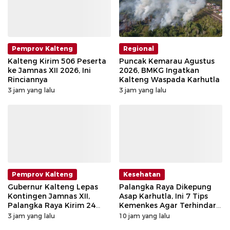
Pemprov Kalteng
Regional
Kalteng Kirim 506 Peserta
Puncak Kemarau Agustus
ke Jamnas XII 2026, Ini
2026, BMKG Ingatkan
Rinciannya
Kalteng Waspada Karhutla
3 jam yang lalu
3 jam yang lalu
Pemprov Kalteng
Kesehatan
Gubernur Kalteng Lepas
Palangka Raya Dikepung
Kontingen Jamnas XII,
Asap Karhutla, Ini 7 Tips
Palangka Raya Kirim 24
Kemenkes Agar Terhindar
dan Pulang Pisau 46 Orang
dari ISPA
3 jam yang lalu
10 jam yang lalu