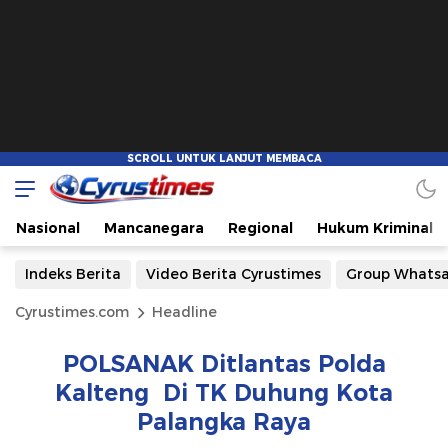
Nasional
Mancanegara
Regional
Hukum Kriminal
Indeks Berita
Video Berita Cyrustimes
Group Whats
Cyrustimes.com
Headline
POLSANAK Ditlantas Polda
Kalteng Di TK Duhung Kota
Palangka Raya