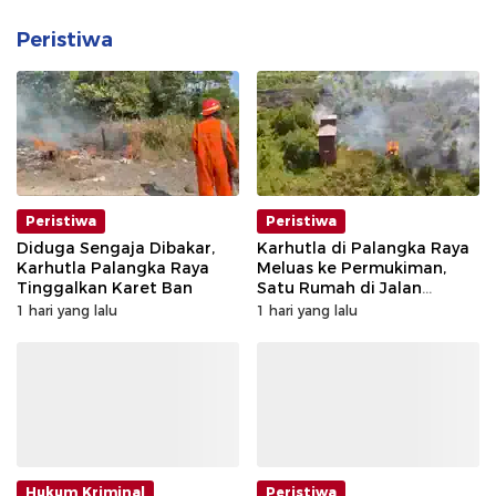
Peristiwa
Peristiwa
Peristiwa
Diduga Sengaja Dibakar,
Karhutla di Palangka Raya
Karhutla Palangka Raya
Meluas ke Permukiman,
Tinggalkan Karet Ban
Satu Rumah di Jalan
Kalibata Hangus Terbakar
1 hari yang lalu
1 hari yang lalu
Hukum Kriminal
Peristiwa