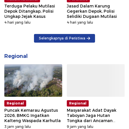
Terduga Pelaku Mutilasi
Jasad Dalam Karung
Depok Ditangkap, Polisi
Gegerkan Depok, Polisi
Ungkap Jejak Kasus
Selidiki Dugaan Mutilasi
4 hari yang lalu
4 hari yang lalu
Selengkapnya di Peristiwa
Regional
Regional
Regional
Puncak Kemarau Agustus
Masyarakat Adat Dayak
2026, BMKG Ingatkan
Taboyan Jaga Hutan
Kalteng Waspada Karhutla
Tongka dari Ancaman
Deforestasi
3 jam yang lalu
9 jam yang lalu