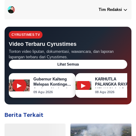
Tim Redaksi
CYRUSTIMES TV
Video Terbaru Cyrustimes
Tonton video liputan, dokumentasi, wawancara, dan laporan
lapangan terbaru dari Cyrustimes.
Lihat Semua
Gubernur Kalteng
KARHUTLA
▶
▶
Melepas Kontingen
PALANGKA RAYA
Jambore Nasional
MELUAS! Api Dekati
09 Agu 2026
08 Agu 2026
XII 2026
Permukiman, Rumah
di Jalan Kalibata
Terbakar
Berita Terkait