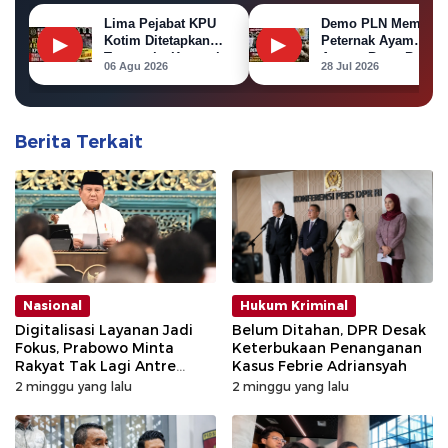
Lima Pejabat KPU
Demo PLN Memanas
▶
Kotim Ditetapkan
▶
Peternak Ayam
Tersangka Korupsi
Ancam Bawa Bangka
06 Agu 2026
28 Jul 2026
Dana Hibah Pilkada
Ayam ke Kantor PL
Berita Terkait
Nasional
Hukum Kriminal
Digitalisasi Layanan Jadi
Belum Ditahan, DPR Desak
Fokus, Prabowo Minta
Keterbukaan Penanganan
Rakyat Tak Lagi Antre
Kasus Febrie Adriansyah
Berjam-jam
2 minggu yang lalu
2 minggu yang lalu