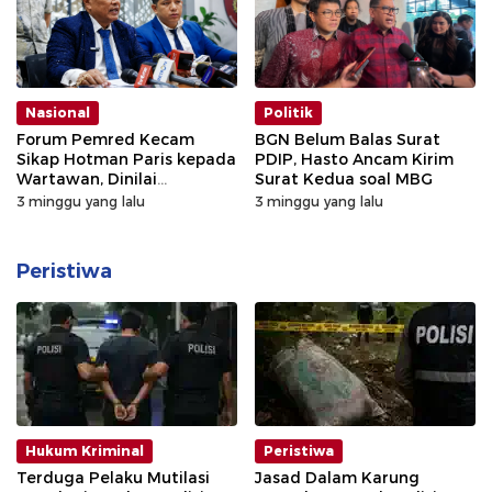
Nasional
Politik
Forum Pemred Kecam
BGN Belum Balas Surat
Sikap Hotman Paris kepada
PDIP, Hasto Ancam Kirim
Wartawan, Dinilai
Surat Kedua soal MBG
Merendahkan Profesi Pers
3 minggu yang lalu
3 minggu yang lalu
Peristiwa
Hukum Kriminal
Peristiwa
Terduga Pelaku Mutilasi
Jasad Dalam Karung