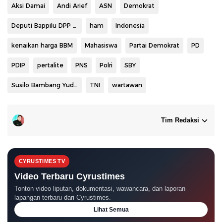
Aksi Damai
Andi Arief
ASN
Demokrat
Deputi Bappilu DPP Demokrat Kamhar Lakumani meminta
ham
Indonesia
kenaikan harga BBM
Mahasiswa
Partai Demokrat
PD
PDIP
pertalite
PNS
Polri
SBY
Susilo Bambang Yudhoyono
TNI
wartawan
Tim Redaksi
CYRUSTIMES TV
Video Terbaru Cyrustimes
Tonton video liputan, dokumentasi, wawancara, dan laporan
lapangan terbaru dari Cyrustimes.
Lihat Semua