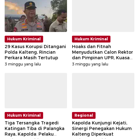
Hukum Kriminal
Hukum Kriminal
29 Kasus Korupsi Ditangani
Hoaks dan Fitnah
Polda Kalteng, Rincian
Menyudutkan Calon Rektor
Perkara Masih Tertutup
dan Pimpinan UPR, Kuasa
Hukum Tempuh Jalur
3 minggu yang lalu
3 minggu yang lalu
Hukum
Hukum Kriminal
Regional
Tiga Tersangka Tragedi
Kapolda Kunjungi Kejati,
Katingan Tiba di Palangka
Sinergi Penegakan Hukum
Raya, Kapolda: Pelaku
Kalteng Diperkuat