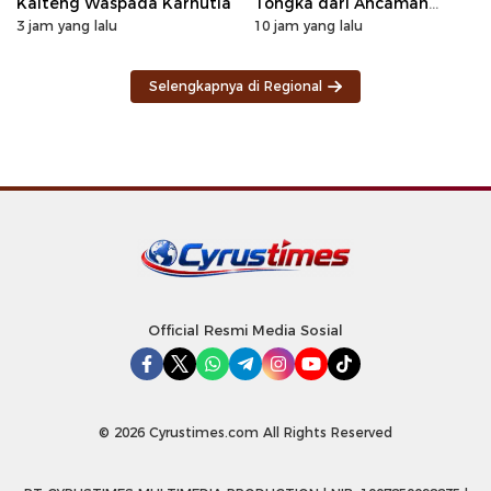
Kalteng Waspada Karhutla
Tongka dari Ancaman
Deforestasi
3 jam yang lalu
10 jam yang lalu
Selengkapnya di Regional
Official Resmi Media Sosial
© 2026 Cyrustimes.com All Rights Reserved