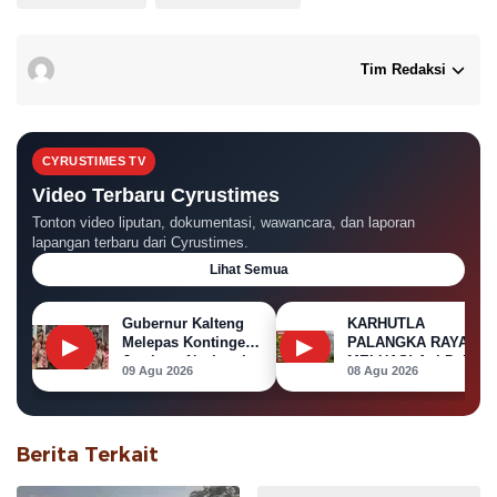
Tim Redaksi
CYRUSTIMES TV
Video Terbaru Cyrustimes
Tonton video liputan, dokumentasi, wawancara, dan laporan
lapangan terbaru dari Cyrustimes.
Lihat Semua
Gubernur Kalteng
KARHUTLA
▶
▶
Melepas Kontingen
PALANGKA RAYA
Jambore Nasional
MELUAS! Api Dekati
09 Agu 2026
08 Agu 2026
XII 2026
Permukiman, Rumah
di Jalan Kalibata
Terbakar
Berita Terkait