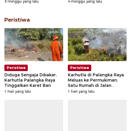
Utama Sudah Ditangkap
3 minggu yang lalu
4 minggu yang lalu
Peristiwa
Peristiwa
Peristiwa
Diduga Sengaja Dibakar,
Karhutla di Palangka Raya
Karhutla Palangka Raya
Meluas ke Permukiman,
Tinggalkan Karet Ban
Satu Rumah di Jalan
Kalibata Hangus Terbakar
1 hari yang lalu
1 hari yang lalu