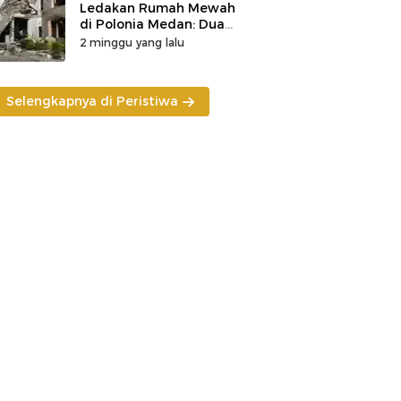
Ledakan Rumah Mewah
di Polonia Medan: Dua
Korban Tewas
2 minggu yang lalu
Ditemukan, Penyebab
Masih Diselidiki
Selengkapnya di Peristiwa