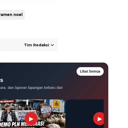
amen noel
Tim Redaksi
Lihat Semua
es
ra, dan laporan lapangan terbaru dari
▶
▶