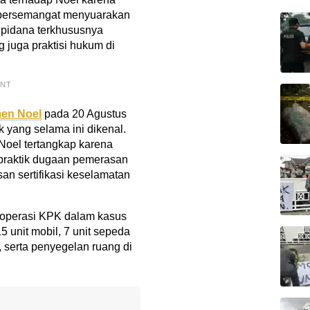
lu bersemangat menyuarakan
 pidana terkhususnya
g juga praktisi hukum di
ENT
en Noel
pada 20 Agustus
k yang selama ini dikenal.
u Noel tertangkap karena
 praktik dugaan pemerasan
n sertifikasi keselamatan
 operasi KPK dalam kasus
15 unit mobil, 7 unit sepeda
, serta penyegelan ruang di