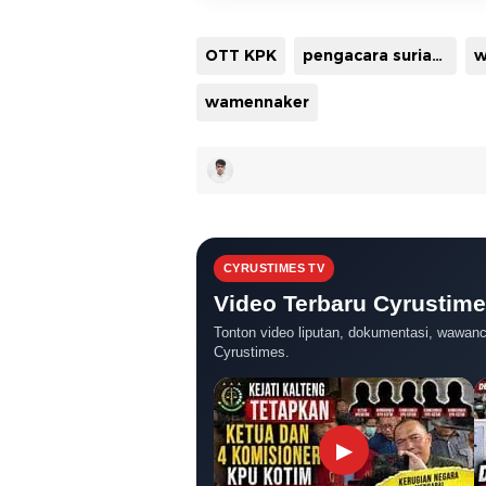
OTT KPK
pengacara suriansyah halim
w
wamennaker
CYRUSTIMES TV
Video Terbaru Cyrustim
Tonton video liputan, dokumentasi, wawanca
Cyrustimes.
▶