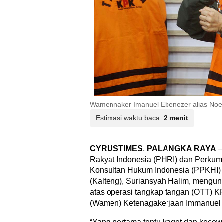
Wamennaker Imanuel Ebenezer alias Noe
Estimasi waktu baca:
2 menit
CYRUSTIMES
,
PALANGKA RAYA
–
Rakyat Indonesia (PHRI) dan Perku
Konsultan Hukum Indonesia (PPKHI)
(Kalteng), Suriansyah Halim, meng
atas operasi tangkap tangan (OTT) K
(Wamen) Ketenagakerjaan Immanuel 
“Yang pertama tentu kaget dan kecew