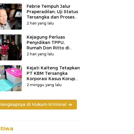
Febrie Tempuh Jalur
Praperadilan, Uji Status
Tersangka dan Proses
Penyidikan
2 hari yang lalu
Kejagung Perluas
Penyidikan TPPU,
Rumah Don Ritto di
Bandung Digeledah
2 hari yang lalu
Kejati Kalteng Tetapkan
PT KBM Tersangka
Korporasi Kasus Korupsi
Zirkon Rp242 Miliar
2 minggu yang lalu
elengkapnya di Hukum Kriminal
stiwa